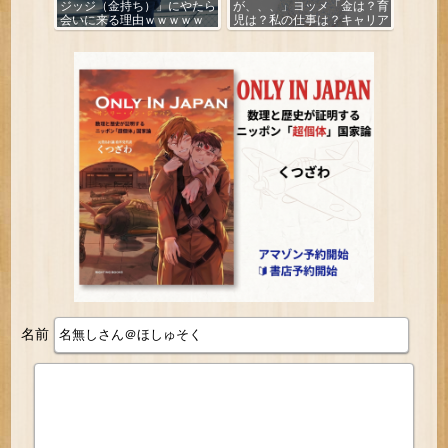
ジッジ（金持ち）」にやたら
が、、、」ヨッメ「金は？育
会いに来る理由ｗｗｗｗｗ
児は？私の仕事は？キャリア
は？」
名前