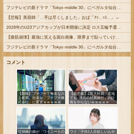
フジテレビの新ドラマ「Tokyo middle 30」にベガルタ仙台っぽいネタが登場
【悲報】美容師「…手は尽くしました」おば「ｱｯ…ｯｽ…」→
2028年のU23アジアカップが日本開催に決定 ロス五輪予選を兼ねた大会
【腹筋崩壊】最強に笑える面白画像、限界まで貼っていけｗｗｗ
フジテレビの新ドラマ「Tokyo middle 30」にベガルタ仙台っぽいネタが登場
コメント
【朗報】プチプチで有名な川
【超悲報】Z新入社員、意地
上産業、社名を「プチプチ株
でも「9月の社員旅行」の計
式会社」に変更ｗｗｗｗｗ
画をやらないｗｗｗｗｗ
従姉妹の娘が「ワイニートの
ワイ「子供2人目欲しいんや