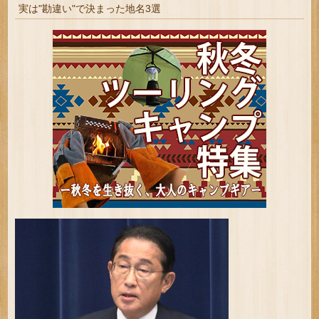
実は"勘違い"で決まった地名3選