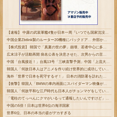
【速報】 中露の武装軍艦4隻が日本一周『いつでも国家沈没させられるぞ』
中国企業Zbtlink製のルーター20機種にバックドア… 外部から完全制御のおそれ
【株式投資】 韓国で「真夏の世の夢」崩壊、若者中心に多くの人が「人生オワタ」―中国メディア
広末涼子が活動再開 病名公表を決意させた、次男からの言葉明かす
中国「台風接近！」台風13号「三峡直撃予測」中国「上流大洪水！（三峡上流」中国都市「8/5の映像（動画」三峡ダム「緊急放流（決壊危機」中国「下流大水害（震え声」→
韓国人「何故日本人はアニメを作り続け世界的に成功しているのか？その驚異の制作体制に韓国人が驚愕！」→「条件がそんなに揃っていたなんて‥」
海外「世界で日本を死守するぞ！」 日本の消防署を訪れたちびっ子集団が世界をメロメロに
【衝撃】韓国人「BMWの車内画面にスパイダーマン映像が届いた」
韓国人「何故平和な江戸時代も日本人がチョンマゲをしていたのか、その驚くべき理由がこちらです」→「これが当時の社会構造‥」
「電柱のてっぺんにクマがいるって通報したいんですけど」電線のすぐ横で腕木にしがみつく一頭【海外の反応】
中国の5倍！日本は世界6位の海洋国家
世界6位、日本の本当の姿がデカすぎる