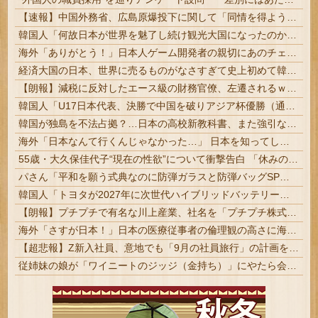
【速報】中国外務省、広島原爆投下に関して「同情を得ようと核被害者の立場を政治利用」
韓国人「何故日本が世界を魅了し続け観光大国になったのか？その理由がこちら‥」→「文化的なソフトパワーが凄い」
海外「ありがとう！」日本人ゲーム開発者の親切にあのチェコの英雄も超感動
経済大国の日本、世界に売るものがなさすぎて史上初めて韓国台湾に輸出額抜かされ置いてけぼりwwww
【朗報】減税に反対したエース級の財務官僚、左遷されるｗｗｗｗｗｗ
韓国人「U17日本代表、決勝で中国を破りアジア杯優勝（通算5回目・最多優勝国）」→「韓国は8強で落ちたのに・・・もう越えられない壁になってしまったね」「韓国は監督の問題が大きい」「日本はもうどんなに精神勝利したところで超えられない壁である」
韓国が独島を不法占拠？…日本の高校新教科書、また強引な主張＝韓国の反応
海外「日本なんて行くんじゃなかった…」 日本を知ってしまったディズニー信者、帰国後『本家』に失望する事態に
55歳・大久保佳代子“現在の性欲”について衝撃告白 「休みの日とかそうだね、だいたい…」 #芸能 | 生理上がったら性欲皆無になるって聞いたことあるけどどうなん
パさん「平和を願う式典なのに防弾ガラスと防弾バッグSPで囲まれた壇上でスピーチする人が総理大臣」
韓国人「トヨタが2027年に次世代ハイブリッドバッテリーを導入へ！最大1000kmの航続距離や超高速充電を目指す」
【朗報】プチプチで有名な川上産業、社名を「プチプチ株式会社」に変更ｗｗｗｗｗ
海外「さすが日本！」日本の医療従事者の倫理観の高さに海外が超感動
【超悲報】Z新入社員、意地でも「9月の社員旅行」の計画をやらないｗｗｗｗｗ
従姉妹の娘が「ワイニートのジッジ（金持ち）」にやたら会いに来る理由ｗｗｗｗｗ