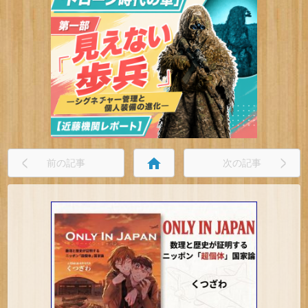
home
前の記事
次の記事