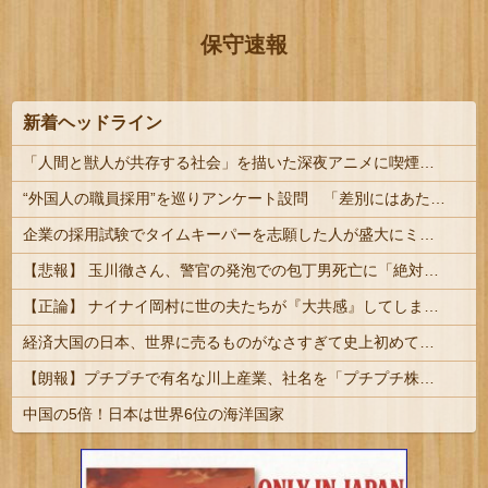
保守速報
新着ヘッドライン
「人間と獣人が共存する社会」を描いた深夜アニメに喫煙、違法薬物の連想シーンも…視聴者批判でBPO議論
“外国人の職員採用”を巡りアンケート設問 「差別にはあたらない」として公表する方針を決定 三重県
企業の採用試験でタイムキーパーを志願した人が盛大にミス、グループは険悪になりタイムアップとなったが……
【悲報】 玉川徹さん、警官の発泡での包丁男死亡に「絶対に死刑にならない罪なのに警察が死刑にした！」 → 元警官のマジレスがコチラ → ………
【正論】 ナイナイ岡村に世の夫たちが『大共感』してしまうｗｗｗｗｗｗｗｗ
経済大国の日本、世界に売るものがなさすぎて史上初めて韓国台湾に輸出額抜かされ置いてけぼりwwww
【朗報】プチプチで有名な川上産業、社名を「プチプチ株式会社」に変更ｗｗｗｗｗ
中国の5倍！日本は世界6位の海洋国家