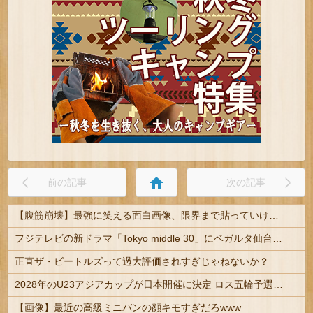
home
前の記事
次の記事
【腹筋崩壊】最強に笑える面白画像、限界まで貼っていけｗｗｗ
フジテレビの新ドラマ「Tokyo middle 30」にベガルタ仙台っぽいネタが登場
正直ザ・ビートルズって過大評価されすぎじゃねないか？
2028年のU23アジアカップが日本開催に決定 ロス五輪予選を兼ねた大会
【画像】最近の高級ミニバンの顔キモすぎだろwww