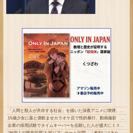
「人間と獣人が共存する社会」を描いた深夜アニメに喫煙、違法薬物の連想シーンも…視聴者批判でBPO議論
15歳少女に薬と酒飲ませカラオケ店で性的暴行、動画撮影 54歳無職を再逮捕 動画770本も見つかる
企業の採用試験でタイムキーパーを志願した人が盛大にミス、グループは険悪になりタイムアップとなったが……
“外国人の職員採用”を巡りアンケート設問 「差別にはあたらない」として公表する方針を決定 三重県