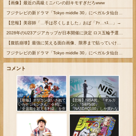
【画像】最近の高級ミニバンの顔キモすぎだろwww
フジテレビの新ドラマ「Tokyo middle 30」にベガルタ仙台っぽいネタが登場
【悲報】美容師「…手は尽くしました」おば「ｱｯ…ｯｽ…」→
2028年のU23アジアカップが日本開催に決定 ロス五輪予選を兼ねた大会
【腹筋崩壊】最強に笑える面白画像、限界まで貼っていけｗｗｗ
フジテレビの新ドラマ「Tokyo middle 30」にベガルタ仙台っぽいネタが登場
コメント
【朗報】オワコン扱いされて
【悲報】NISA民、『オルカ
いたデジモンさん、令和に
ン』『S&P500』
「全盛期を超える利益」を生
『NASDAQ100』しか買わな
み出していた
い