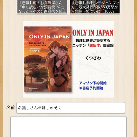
【悲報】町のお弁当屋さん
【悲報】 週刊少年ジャンプさ
「申し訳ないが消費税1%に
ん、最大発行部数653万部か
なったらその分商品代を値上
ら急降下でついに「100万
げするわ」
部」を割ってしまうｗｗｗｗ
ｗ
名前