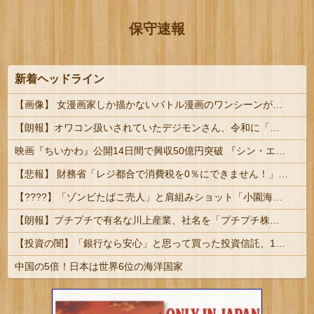
保守速報
新着ヘッドライン
【画像】 女漫画家しか描かないバトル漫画のワンシーンが発見さらるｗｗｗｗｗｗｗｗｗｗｗｗｗｗｗｗｗｗｗｗｗｗｗｗｗｗｗ
【朗報】オワコン扱いされていたデジモンさん、令和に「全盛期を超える利益」を生み出していた
映画『ちいかわ』公開14日間で興収50億円突破 『シン・エヴァ』に並ぶペース | ランダムでおもちゃ貰えるからな | え…思ったより微妙じゃね
【悲報】 財務省「レジ都合で消費税を0％にできません！」 → X民「指定ゴミ袋を買ってレシート見たら消費税はゼロになるんだけど？」ｗｗｗｗｗｗ...
【????】「ゾンビたばこ売人」と肩組みショット「小園海斗」に注がれる“厳しい視線” 「レギュラー剥奪も選択肢のひとつに」
【朗報】プチプチで有名な川上産業、社名を「プチプチ株式会社」に変更ｗｗｗｗｗ
【投資の闇】「銀行なら安心」と思って買った投資信託、11年後に確認した結果……
中国の5倍！日本は世界6位の海洋国家