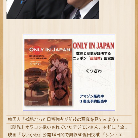
韓国人「残酷だった日帝強占期前後の写真を見てみよう」
【朗報】オワコン扱いされていたデジモンさん、令和に「全盛期を超える利益」を生み出していた
映画『ちいかわ』公開14日間で興収50億円突破 『シン・エヴァ』に並ぶペース | ランダムでおもちゃ貰えるからな | え…思ったより微妙じゃね