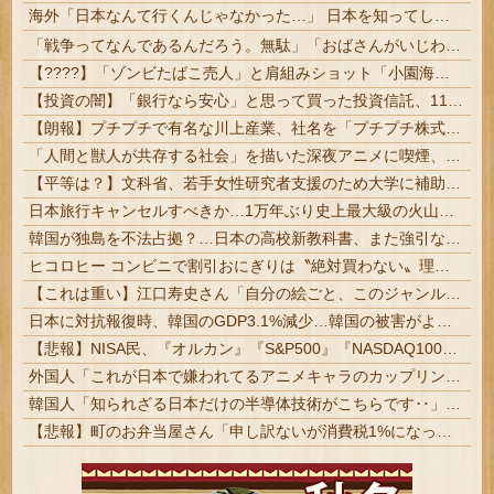
海外「日本なんて行くんじゃなかった…」 日本を知ってしまったディズニー信者、帰国後『本家』に失望する事態に
「戦争ってなんであるんだろう。無駄」「おばさんがいじわる」��火垂るの墓�≠�見た小学生 耳をふさぎハンカチで顔を覆う子も
【????】「ゾンビたばこ売人」と肩組みショット「小園海斗」に注がれる“厳しい視線” 「レギュラー剥奪も選択肢のひとつに」
【投資の闇】「銀行なら安心」と思って買った投資信託、11年後に確認した結果……
【朗報】プチプチで有名な川上産業、社名を「プチプチ株式会社」に変更ｗｗｗｗｗ
「人間と獣人が共存する社会」を描いた深夜アニメに喫煙、違法薬物の連想シーンも…視聴者批判でBPO議論
【平等は？】文科省、若手女性研究者支援のため大学に補助金交付（年間最大5000万円）「将来のリーダーとして活躍する（女性の）人材を輩出したい」
日本旅行キャンセルすべきか…1万年ぶり史上最大級の火山の兆し＝韓国の反応
韓国が独島を不法占拠？…日本の高校新教科書、また強引な主張＝韓国の反応
ヒコロヒー コンビニで割引おにぎりは〝絶対買わない〟理由 #芸能
【これは重い】江口寿史さん「自分の絵ごと、このジャンルはそろそろ終わりかな」
日本に対抗報復時、韓国のGDP3.1%減少…韓国の被害がより大きい＝韓国の反応
【悲報】NISA民、『オルカン』『S&P500』『NASDAQ100』しか買わない
外国人「これが日本で嫌われてるアニメキャラのカップリングらしい…」
韓国人「知られざる日本だけの半導体技術がこちらです‥」→「サムスンがなければiPhoneが作れないと信じていたのに‥」
【悲報】町のお弁当屋さん「申し訳ないが消費税1%になったらその分商品代を値上げするわ」