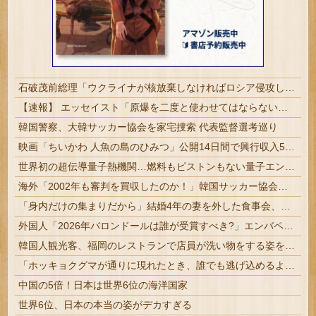
石破茂前総理「ウクライナが核放棄しなければロシア侵攻しなかった」！
【速報】 エッセイスト「原爆を二度と使わせてはならない」→リプ「もちろん中国の核も非難する？」→即ブロック
韓国警察、大韓サッカー協会を家宅捜索 代表監督選考巡り
映画「ちいかわ 人魚の島のひみつ」公開14日間で興行収入50億円突破 最終興収102.8億円の「シン・エヴァ」に並ぶペース
世界初の超伝導量子熱機関…燃料もピストンもない量子エンジンが回った！
海外「2002年も審判を買収したのか！」韓国サッカー協会による国際試合の審判買収が発覚し大騒ぎ！【海外の反応】
「身内だけの集まりだから」結婚4年の妻を外した食事会、その義理の両親が泊まりに来ると言い出して
外国人「2026年バロンドールは誰が受賞すべき?」エンバペ、今季無冠でも初受賞か!?海外ファンが考える本命とは!?【海外の反応】
韓国人観光客、福岡のレストランで店員が洗い物をする姿を勝手に撮影するばかりか、日本は不潔な国みたいにSNSで拡散！
「ホッキョクグマが通りに現れたとき、誰でも逃げ込めるように」北緯78度の町が家も車も鍵をかけない理由とは？
中国の5倍！日本は世界6位の海洋国家
世界6位、日本の本当の姿がデカすぎる