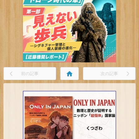
home
前の記事
次の記事