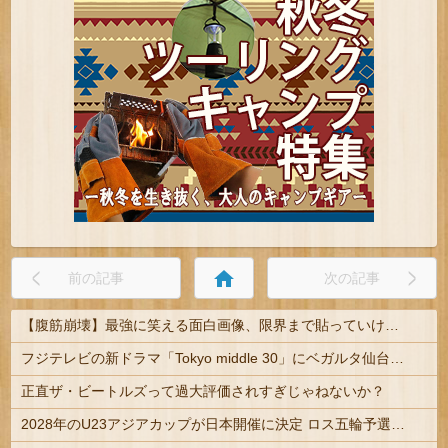
home
前の記事
次の記事
【腹筋崩壊】最強に笑える面白画像、限界まで貼っていけｗｗｗ
フジテレビの新ドラマ「Tokyo middle 30」にベガルタ仙台っぽいネタが登場
正直ザ・ビートルズって過大評価されすぎじゃねないか？
2028年のU23アジアカップが日本開催に決定 ロス五輪予選を兼ねた大会