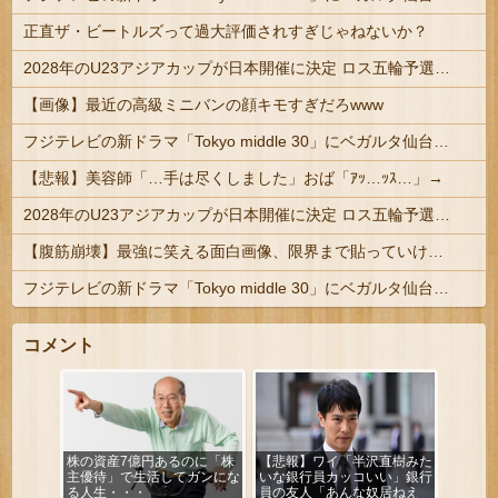
正直ザ・ビートルズって過大評価されすぎじゃねないか？
2028年のU23アジアカップが日本開催に決定 ロス五輪予選を兼ねた大会
【画像】最近の高級ミニバンの顔キモすぎだろwww
フジテレビの新ドラマ「Tokyo middle 30」にベガルタ仙台っぽいネタが登場
【悲報】美容師「…手は尽くしました」おば「ｱｯ…ｯｽ…」→
2028年のU23アジアカップが日本開催に決定 ロス五輪予選を兼ねた大会
【腹筋崩壊】最強に笑える面白画像、限界まで貼っていけｗｗｗ
フジテレビの新ドラマ「Tokyo middle 30」にベガルタ仙台っぽいネタが登場
コメント
株の資産7億円あるのに「株
【悲報】ワイ「半沢直樹みた
主優待」で生活してガンにな
いな銀行員カッコいい」銀行
る人生・・・
員の友人「あんな奴居ねえ