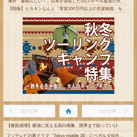
海外「素晴らしい！」日本が買収したUSスチール驚異の大復活に米国人が大喜び
【朗報】ヒカキンなんと「実質200万円以上の支援物資」を寄付してしまう
home
前の記事
次の記事
【腹筋崩壊】最強に笑える面白画像、限界まで貼っていけｗｗｗ
フジテレビの新ドラマ「Tokyo middle 30」にベガルタ仙台っぽいネタが登場