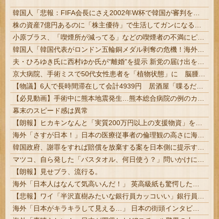
韓国人「悲報：FIFA会長にさえ2002年W杯で韓国が審判を買収していたと思われていた模様…（ブルブル」＝韓国の反応
株の資産7億円あるのに「株主優待」で生活してガンになる人生・・・
小原ブラス、「喫煙所が減ってる」などの喫煙者の不満にピシャリ「じゃあやめれば？タバコなんて家でだけ吸ってればいい」
韓国人「韓国代表がロンドン五輪銅メダル剥奪の危機！海外メディアが『時効の壁を越えてIOCの調査対象になり得る』と報道！」
夫・ひろゆき氏に西村ゆか氏が“離婚”を提示 新党の届け出を知らされず激怒「信頼関係が保てず夫婦を続けるのは無理」
京大病院、手術ミスで50代女性患者を「植物状態」に 脳腫瘍摘出手術で腫瘍の無い部位を摘出してしまう
【物議】6人で長時間滞在して会計4939円 居酒屋「喋るだけなら公園に行って」
【必見動画】手術中に熊本地震発生…熊本総合病院の例のカメラ映像、ノーカットver.が公開される
幕末のスピード感は異常
【朗報】ヒカキンなんと「実質200万円以上の支援物資」を寄付してしまう
海外「さすが日本！」日本の医療従事者の倫理観の高さに海外が超感動
韓国政府、謝罪をすれば賠償を放棄する案を日本側に提示するも拒否される＝韓国の反応
マツコ、自ら発した「バスタオル、何日使う？」問いかけに驚がくの答え 「今日は全部、本当のこと言うわ」 #芸能
【朗報】見せブラ、流行る。
海外「日本人はなんて気高いんだ！」 英高級紙も驚愕した極限の中の日本人の姿に世界が衝撃
【悲報】ワイ「半沢直樹みたいな銀行員カッコいい」銀行員の友人「あんな奴居ねえよ」
海外「日本がキラキラして見える…」 日本の街頭インタビューに登場した女子高生4人組がエモすぎると話題に