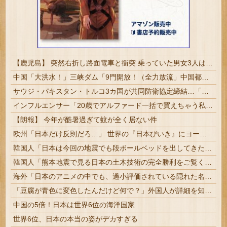
【鹿児島】 突然右折し路面電車と衝突 乗っていた男女3人は車を放置しダッシュで逃走中
中国「大洪水！」三峡ダム「9門開放！（全力放流」中国都市「三峡沿線の道路水没」中国政府「高速道路封鎖！」中国ダム「緊急放流に合わせて開門（土砂崩れ発生」→
サウジ・パキスタン・トルコ3カ国が共同防衛協定締結…「イスラム版NATO」指摘も！
インフルエンサー「20歳でアルファード一括で買えちゃう私って素敵」
【朗報】 今年が酷暑過ぎて蚊が全く居ない件
欧州「日本だけ反則だろ…」 世界の『日本びいき』にヨーロッパ全土から不満の声
韓国人「日本は今回の地震でも段ボールベッドを出してきたので後進国なのは変わらないようです」
韓国人「熊本地震で見る日本の土木技術の完全勝利をご覧ください」→「これはすごいわ」「こういうのを見ると日本人は何か適当に作る感じがしない・・・」...
海外「日本のアニメの中でも、過小評価されている隠れた名作といえばこの作品なんだよね・・・！」【海外の反応】
「豆腐が青色に変色したんだけど何で？」外国人が詳細を知りたがった日本のモノ特集
中国の5倍！日本は世界6位の海洋国家
世界6位、日本の本当の姿がデカすぎる