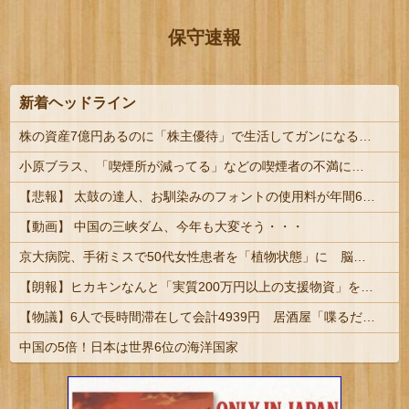
保守速報
新着ヘッドライン
株の資産7億円あるのに「株主優待」で生活してガンになる人生・・・
小原ブラス、「喫煙所が減ってる」などの喫煙者の不満にピシャリ「じゃあやめれば？タバコなんて家でだけ吸ってればいい」
【悲報】 太鼓の達人、お馴染みのフォントの使用料が年間6万から年間320万になったので変更に
【動画】 中国の三峡ダム、今年も大変そう・・・
京大病院、手術ミスで50代女性患者を「植物状態」に 脳腫瘍摘出手術で腫瘍の無い部位を摘出してしまう
【朗報】ヒカキンなんと「実質200万円以上の支援物資」を寄付してしまう
【物議】6人で長時間滞在して会計4939円 居酒屋「喋るだけなら公園に行って」
中国の5倍！日本は世界6位の海洋国家