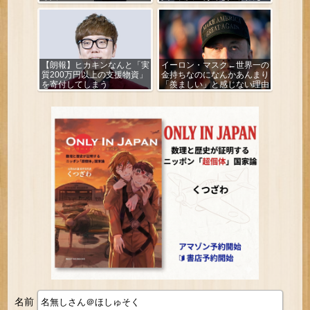
よ」
【朗報】ヒカキンなんと「実
イーロン・マスク←世界一の
質200万円以上の支援物資」
金持ちなのになんかあんまり
を寄付してしまう
「羨ましい」と感じない理由
名前