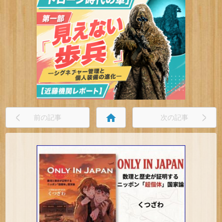
home
前の記事
次の記事