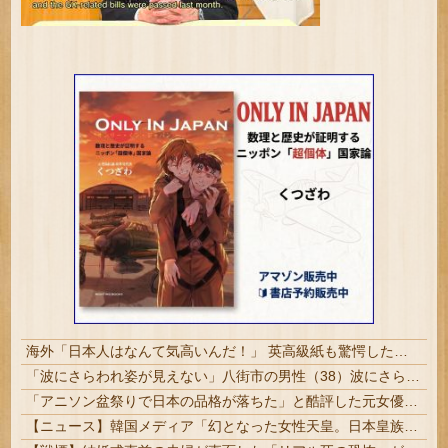
海外「日本人はなんて気高いんだ！」 英高級紙も驚愕した極限の中の日本人の姿に世界が衝撃
「波にさらわれ姿が見えない」八街市の男性（38）波にさらわれ死亡 交際相手と海岸を散歩中 当時は波浪注意報 いすみ市 #千葉
「アニソン盆祭りで日本の品格が落ちた」と酷評した元女優、「あんたが品格を語るのかよ！」と総ツッコミを食らってしまい……
【ニュース】韓国メディア「幻となった女性天皇。日本皇族に韓半島の男の血が入る可能性がゼロに・・・」