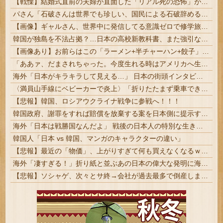
【戦慄】結婚式直前の夫婦が直面した「リアル死の恐怖」がヤバすぎる・・・・
パさん「石破さんは世界でも珍しい、国民による石破辞めるなデモが自然発生した総理大臣です」
【画像】ギャルさん、世界中に発信してる意識ゼロで修学旅行の宿をSNS公開してしまうｗｗｗ 【Pickup08082952】
韓国が独島を不法占拠？…日本の高校新教科書、また強引な主張＝韓国の反応
【画像あり】お前らはこの「ラーメン+半チャーハン+餃子」にいくら払える？ｗｗｗｗｗ
「ああァ、だまされちゃった。今度生れる時はアメリカへ生れるぞ」 22歳で戦死した特攻隊員が出撃前の日記に残した“本音” #歴史
海外「日本がキラキラして見える…」 日本の街頭インタビューに登場した女子高生4人組がエモすぎると話題に
〈満員山手線にベビーカーで炎上〉「折りたたまず乗車できる」はずなのに…JR東日本が示した見解
【悲報】韓国、ロシアウクライナ戦争に参戦へ！！！
韓国政府、謝罪をすれば賠償を放棄する案を日本側に提示するも拒否される＝韓国の反応
海外「日本は戦勝国なんだよ」 戦後の日本人の特別な生き様に各国から称賛の声
韓国人「日本 vs 韓国、マンガのキャラクターの違い」
【悲報】最近の「物価」、上がりすぎて何も買えなくなるｗｗｗｗｗ
海外「凄すぎる！」折り紙と並ぶあの日本の偉大な発明に海外がびっくり仰天
【悲報】ソシャゲ、次々とサ終→会社が過去最多で倒産しまくってしまう・・・