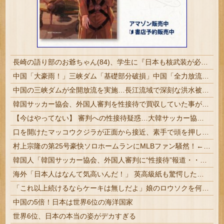
長崎の語り部のお爺ちゃん(84)、学生に『日本も核武装が必要』と言われびっくり
中国「大豪雨！」三峡ダム「基礎部分破損」中国「全力放流！」台風13号「中国上陸予測」台風15号「中国接近（画像」中国「台風同時上陸！（穀物生産が壊滅危機」→
中国の三峡ダムが全開放流を実施…長江流域で深刻な洪水被害！
韓国サッカー協会、外国人審判を性接待で買収していた事が判明
【今はやってない】 審判への性接待疑惑…大韓サッカー協会が声明「現在は一切発生していない」
口を開けたマッコウクジラが正面から接近、素手で頭を押し返すダイバー「まだ子どもで、変な魚が何なのか確かめてるだけ」【海外の反応】
村上宗隆の第25号豪快ソロホームランにMLBファン騒然！←「次は大事な場面で打ってくれ！」（海外の反応）
韓国人「韓国サッカー協会、外国人審判に“性接待”報道・・・」→「2002年の審判買収が事実だったのか？」「日本人が言ってたこと正しかったね・・・...
海外「日本人はなんて気高いんだ！」 英高級紙も驚愕した極限の中の日本人の姿に世界が衝撃
「これ以上続けるならケーキは無しだよ」娘のロウソクを何度も吹き消した7歳、その日だけ皿が回ってこなかった
中国の5倍！日本は世界6位の海洋国家
世界6位、日本の本当の姿がデカすぎる