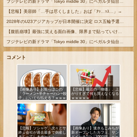
フジテレビの新ドラマ「Tokyo middle 30」にベガルタ仙台っぽいネタが登場
【悲報】美容師「…手は尽くしました」おば「ｱｯ…ｯｽ…」→
2028年のU23アジアカップが日本開催に決定 ロス五輪予選を兼ねた大会
【腹筋崩壊】最強に笑える面白画像、限界まで貼っていけｗｗｗ
フジテレビの新ドラマ「Tokyo middle 30」にベガルタ仙台っぽいネタが登場
コメント
【画像あり】お前らはこの
【悲報】最近の「物価」、上
「ラーメン+半チャーハン+餃
がりすぎて何も買えなくなる
子」にいくら払える？ｗｗｗ
ｗｗｗｗｗ
ｗｗ
【悲報】ソシャゲ、次々とサ
【画像あり】速水もこみちが
終→会社が過去最多で倒産し
新オープンしたカフェ、サン
まくってしまう・・・
ドイッチ1つ「3000円」ｗｗ