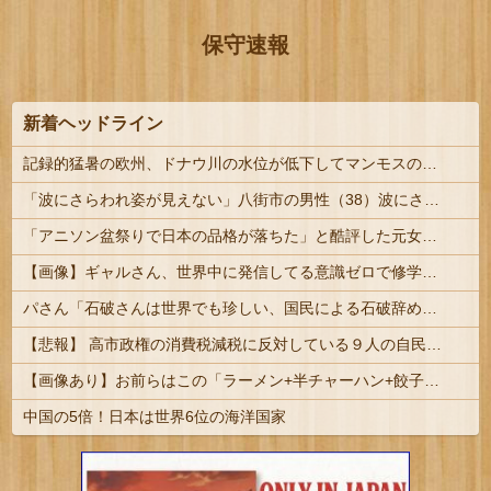
保守速報
新着ヘッドライン
記録的猛暑の欧州、ドナウ川の水位が低下してマンモスの骨や沈没したドイツ軍の戦艦が出現
「波にさらわれ姿が見えない」八街市の男性（38）波にさらわれ死亡 交際相手と海岸を散歩中 当時は波浪注意報 いすみ市 #千葉
「アニソン盆祭りで日本の品格が落ちた」と酷評した元女優、「あんたが品格を語るのかよ！」と総ツッコミを食らってしまい……
【画像】ギャルさん、世界中に発信してる意識ゼロで修学旅行の宿をSNS公開してしまうｗｗｗ 【Pickup08082952】
パさん「石破さんは世界でも珍しい、国民による石破辞めるなデモが自然発生した総理大臣です」
【悲報】 高市政権の消費税減税に反対している９人の自民党議員が全て判明！！！！ やっぱりコイツラかｗｗｗｗｗ
【画像あり】お前らはこの「ラーメン+半チャーハン+餃子」にいくら払える？ｗｗｗｗｗ
中国の5倍！日本は世界6位の海洋国家