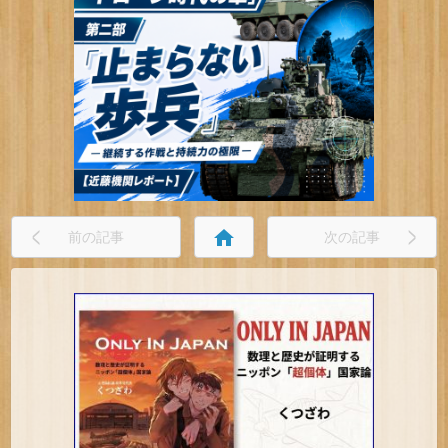
home
前の記事
次の記事