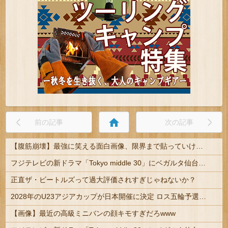
home
前の記事
次の記事
【腹筋崩壊】最強に笑える面白画像、限界まで貼っていけｗｗｗ
フジテレビの新ドラマ「Tokyo middle 30」にベガルタ仙台っぽいネタが登場
正直ザ・ビートルズって過大評価されすぎじゃねないか？
2028年のU23アジアカップが日本開催に決定 ロス五輪予選を兼ねた大会
【画像】最近の高級ミニバンの顔キモすぎだろwww