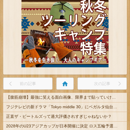
home
前の記事
次の記事
【腹筋崩壊】最強に笑える面白画像、限界まで貼っていけｗｗｗ
フジテレビの新ドラマ「Tokyo middle 30」にベガルタ仙台っぽいネタが登場
正直ザ・ビートルズって過大評価されすぎじゃねないか？
2028年のU23アジアカップが日本開催に決定 ロス五輪予選を兼ねた大会