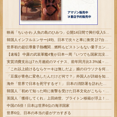
映画「ちいかわ 人魚の島のひみつ」公開14日間で興行収入50億円突破 最終興収102.8億円の「シン・エヴァ」に並ぶペース
韓国人インフルエンサー(49)、日本で次々と車に衝突 計7台巻き込み 八王子
世界初の超伝導量子熱機関…燃料もピストンもない量子エンジンが回った！
【速報】 中露の武装軍艦4隻が日本一周『いつでも国家沈没させられるぞ』
実質消費支出は7カ月連続のマイナス、前年同月比3.3%減－6月
「これ以上続けるならケーキは無しだよ」娘のロウソクを何度も吹き消した7歳、その日だけ皿が回ってこなかった
「豆腐が青色に変色したんだけど何で？」外国人が詳細を知りたがった日本のモノ特集
海外「世界で日本を死守するぞ！」 日本の消防署を訪れたちびっ子集団が世界をメロメロに
韓国人「初めて知った時に衝撃を受けた日本文化がこちら・・・」
英国人「獲得してくれ」上田綺世、ブライトン移籍が浮上！三笘薫との日本代表ホットライン実現!?現地サポ大興奮！「勘弁してくれ」と危惧される懸念点と...
中国の5倍！日本は世界6位の海洋国家
世界6位、日本の本当の姿がデカすぎる