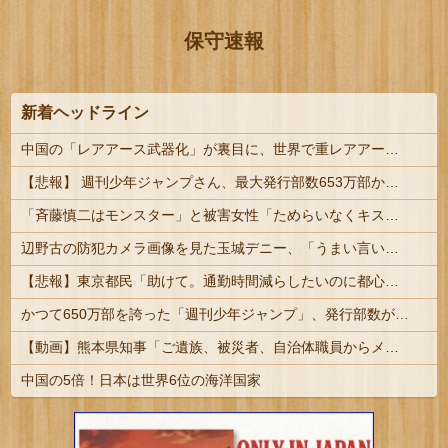
保守速報
新着ヘッドライン
中国の「レアアース武器化」が裏目に、世界で重レアアース供給網の構築が加速－米メディア [8/6]
【悲報】 週刊少年ジャンプさん、最大発行部数653万部から急降下でついに「100万部」を割ってしまうｗｗｗｗｗ
「斉藤慎二はモンスター」と被害女性「ためらいなくキスされ口腔性交…」涙ながらに訴えた被害後の“深刻なPTSD” | 普通は有名人と口腔性交出来たら嬉しいものなんじゃないの？
辺野古の防犯カメラ画像を見た玉城デニー、「うまい言い訳が思いつかなかったからそれかよ」と有権者を呆れさせるコメントを……
【悲報】東京都民「助けて。通勤時間減らしたいのに都心の近くが最低10万払わないと住めないの」
かつて650万部を誇った「週刊少年ジャンプ」、発行部数が初の100万部割れ
【動画】熊本県知事「ご遺族、被災者、自治体職員からメディアの報道に対し、極めて強い不満や苦情が出ている」記者「具体的には？」→
中国の5倍！日本は世界6位の海洋国家