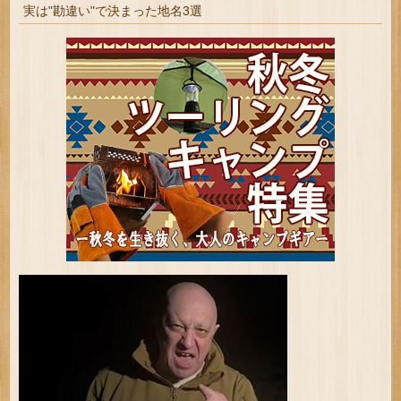
実は"勘違い"で決まった地名3選