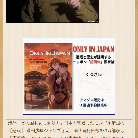
海外「どの国もあっさり！」日本が撃退したモンゴル帝国の本当の恐ろしさに海外が大騒ぎ
【悲報】 週刊少年ジャンプさん、最大発行部数653万部から急降下でついに「100万部」を割ってしまうｗｗｗｗｗ