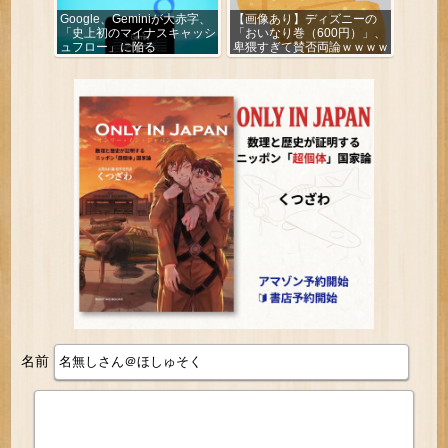
Google、Geminiが大赤字、
【画像あり】ディズニーの
「史上初のマイナスキャッシ
「おいなり巻（600円）」、
ュフロー」に陥る
卑猥すぎて賛否両論ｗｗｗｗ
ｗ
名前