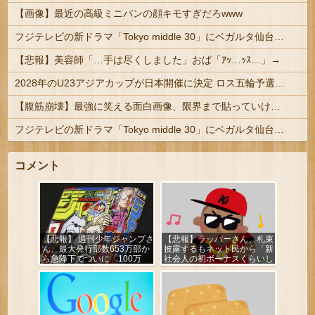
【画像】最近の高級ミニバンの顔キモすぎだろwww
フジテレビの新ドラマ「Tokyo middle 30」にベガルタ仙台っぽいネタが登場
【悲報】美容師「…手は尽くしました」おば「ｱｯ…ｯｽ…」→
2028年のU23アジアカップが日本開催に決定 ロス五輪予選を兼ねた大会
【腹筋崩壊】最強に笑える面白画像、限界まで貼っていけｗｗｗ
フジテレビの新ドラマ「Tokyo middle 30」にベガルタ仙台っぽいネタが登場
コメント
【悲報】 週刊少年ジャンプさ
【悲報】ラッパーさん、札束
ん、最大発行部数653万部か
披露するもネット民から「新
ら急降下でついに「100万
社会人の初ボーナスくらいし
部」を割ってしまうｗｗｗｗ
かない」と笑われる
ｗ