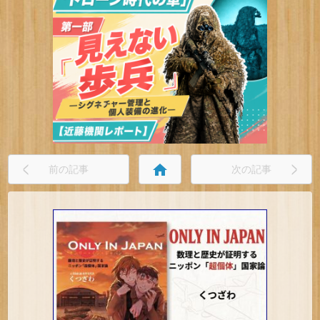
home
前の記事
次の記事