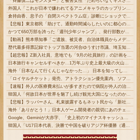
「斉藤慎二はモンスター」と被害女性「ためらいなくキスされ口腔性交…」涙ながらに訴えた被害後の“深刻なPTSD” | 普通は有名人と口腔性交出来たら嬉しいものなんじゃないの？
外国人「これが日本で嫌われてるアニメキャラのカップリングらしい…」
倉持由香、息子の「自閉スペクトラム症」診断にショックで涙… 見逃していた乳幼児期のサインとは | スペクトラムってなに
【悲報】東京都民「助けて。通勤時間減らしたいのに都心の近くが最低10万払わないと住めないの」
かつて650万部を誇った「週刊少年ジャンプ」、発行部数が初の100万部割れ
【動画】熊本県知事「ご遺族、被災者、自治体職員からメディアの報道に対し、極めて強い不満や苦情が出ている」記者「具体的には？」→
歴代最多得票記録でトップ当選の河合ゆうすけ市議、埼玉知事選（来年８月）に立候補表明！「埼玉県の外国人問題を解決するには、知事選で保守の政治家が立...
【超悲報】Z新入社員、意地でも「9月の社員旅行」の計画をやらないｗｗｗｗｗ
日本旅行キャンセルすべきか…1万年ぶり史上最大級の火山の兆し＝韓国の反応
海外「日本なんて行くんじゃなかった…」 日本を知ってしまったディズニー信者、帰国後『本家』に失望する事態に
「ロイヤルチケット」発売、アトラクション優先案内、ソフトドリンク飲み放題、スパ利用、駐車場無料…大人29700円 #ジャングリア沖縄
【速報】外人の医療費未払いが多すぎたので病院が外人の治療を断るようになってしまう
韓国人「何故日本が世界を魅了し続け観光大国になったのか？その理由がこちら‥」→「文化的なソフトパワーが凄い」
【悲報】ラッパーさん、札束披露するもネット民から「新社会人の初ボーナスくらいしかない」と笑われる
海外「ありがとう！」日本人ゲーム開発者の親切にあのチェコの英雄も超感動
Google、Geminiが大赤字、「史上初のマイナスキャッシュフロー」に陥る
韓国人「U17日本代表、決勝で中国を破りアジア杯優勝（通算5回目・最多優勝国）」→「韓国は8強で落ちたのに・・・もう越えられない壁になってしまったね」「韓国は監督の問題が大きい」「日本はもうどんなに精神勝利したところで超えられない壁である」