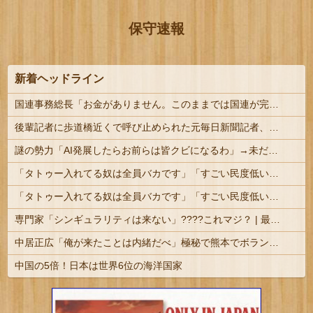
保守速報
新着ヘッドライン
国連事務総長「お金がありません。このままでは国連が完全崩壊します。助けて下さい」
後輩記者に歩道橋近くで呼び止められた元毎日新聞記者、「元毎日と名乗ってSNSで活動するな」と要求されてしまい……
謎の勢力「AI発展したらお前らは皆クビになるわ」→未だかつてAIのせいで失業したG民が0人の理由
「タトゥー入れてる奴は全員バカです」「すごい民度低い」この道23年の彫り師YouTuberの動画が話題
「タトゥー入れてる奴は全員バカです」「すごい民度低い」この道23年の彫り師YouTuberの動画が話題 | その民度の低いバカから金巻き上げる商売して...
専門家「シンギュラリティは来ない」????これマジ？ | 最近AIと会話しているけど、相手の知性に合わせて情報を出してきているような気がする。
中居正広「俺が来たことは内緒だべ」極秘で熊本でボランティアをしていたｗｗｗｗｗ
中国の5倍！日本は世界6位の海洋国家