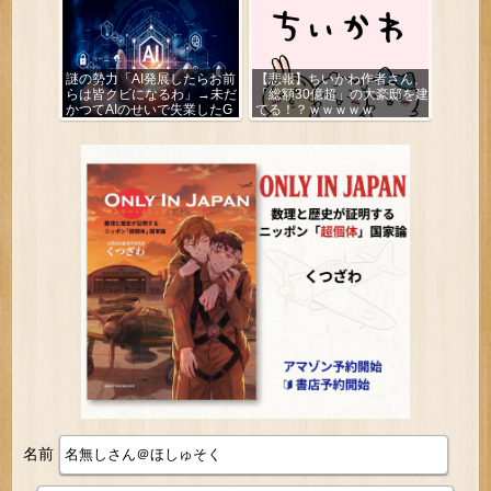
謎の勢力「AI発展したらお前
【悲報】ちいかわ作者さん、
らは皆クビになるわ」→未だ
「総額30億超」の大豪邸を建
かつてAIのせいで失業したG
てる！？ｗｗｗｗｗ
民が0人の理由
名前