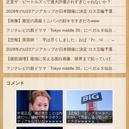
正直ザ・ビートルズって過大評価されすぎじゃねないか？
2028年のU23アジアカップが日本開催に決定 ロス五輪予選を兼ねた大会
【画像】最近の高級ミニバンの顔キモすぎだろwww
フジテレビの新ドラマ「Tokyo middle 30」にベガルタ仙台っぽいネタが登場
【悲報】美容師「…手は尽くしました」おば「ｱｯ…ｯｽ…」→
2028年のU23アジアカップが日本開催に決定 ロス五輪予選を兼ねた大会
【腹筋崩壊】最強に笑える面白画像、限界まで貼っていけｗｗｗ
フジテレビの新ドラマ「Tokyo middle 30」にベガルタ仙台っぽいネタが登場
コメント
中居正広「俺が来たことは内
【悲報】「ビッグモーター」
緒だべ」極秘で熊本でボラン
とかいう完全に逃げ切ったゴ
ティアをしていたｗｗｗｗｗ
ミクズｗｗｗｗｗ