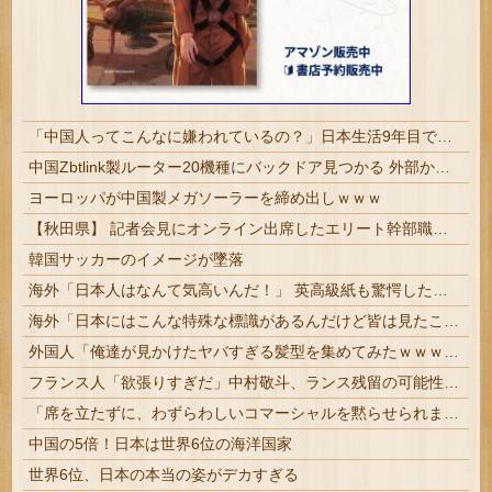
「中国人ってこんなに嫌われているの？」日本生活9年目で明かす本心！
中国Zbtlink製ルーター20機種にバックドア見つかる 外部から完全制御のおそれ
ヨーロッパが中国製メガソーラーを締め出しｗｗｗ
【秋田県】 記者会見にオンライン出席したエリート幹部職員、バスローブ姿でタバコを吸いながら説明 県が聞き取りへ
韓国サッカーのイメージが墜落
海外「日本人はなんて気高いんだ！」 英高級紙も驚愕した極限の中の日本人の姿に世界が衝撃
海外「日本にはこんな特殊な標識があるんだけど皆は見たことある？」→「何これめちゃくちゃ可愛いｗｗ」【海外の反応】
外国人「俺達が見かけたヤバすぎる髪型を集めてみたｗｗｗｗ」
フランス人「欲張りすぎだ」中村敬斗、ランス残留の可能性を会長が示唆！移籍金が交渉の壁に..現地サポの本音がこれ！【海外の反応】
「席を立たずに、わずらわしいコマーシャルを黙らせられます」1955年のテレビリモコンには引き金が付いていた
中国の5倍！日本は世界6位の海洋国家
世界6位、日本の本当の姿がデカすぎる