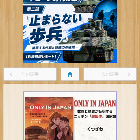
home
前の記事
次の記事