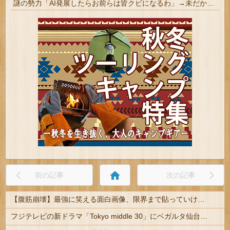
謎の勢力「AI発展したらお前らは皆クビになるわ」→未だかつてAIのせいで失業したG民が0人の理由
home
前の記事
次の記事
【腹筋崩壊】最強に笑える面白画像、限界まで貼っていけｗｗｗ
フジテレビの新ドラマ「Tokyo middle 30」にベガルタ仙台っぽいネタが登場