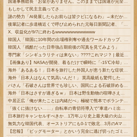
国連事務総長「お金がありません。このままでは国連が完全崩壊します。助けて下さい」
もしかして民主主義ってさ…
謎の勢力「AI発展したらお前らは皆クビになるわ」→未だかつてAIのせいで失業したG民が0人の理由
後輩記者に歩道橋近くで呼び止められた元毎日新聞記者、「元毎日と名乗ってSNSで活動するな」と要求されてしまい……
X、収益化が9/7に終わるwwwwwwwwwwwww
韓国人「韓国に10年間の出場権剥奪や過去ワールドカップ、オリンピック予選の記録削除を要求するFIFA公式制裁を海外メディアが報道！」
韓国人「残酷だった日帝強占期前後の写真を見てみよう」
専門家「シンギュラリティは来ない」????これマジ？ | 最近AIと会話しているけど、相手の知性に合わせて情報を出してきているような気がする。
【画像あり】NASAが開発、着るだけで瞬時に「-15℃冷却」する冷感ポンチョ3,980円！
海外「あるある！」日本を旅行した外国人が患う新たな症状「日本語PTSD」に海外が大騒ぎ
海外「日本人はなんて気高いんだ！」 英高級紙も驚愕した極限の中の日本人の姿に世界が衝撃
パさん「石破さんは世界でも珍しい、国民による石破辞めるなデモが自然発生した総理大臣です」
海外「日本はさすが過ぎるｗ」 日本は野生動物の喧嘩さえ可愛くなってしまうと世界が騒然
中居正広「俺が来たことは内緒だべ」極秘で熊本でボランティアをしていたｗｗｗｗｗ
「抜くに抜けない……」自転車の青切符導入で”車道ハミ出し”が急増中
日本旅行キャンセルすべきか…1万年ぶり史上最大級の火山の兆し＝韓国の反応
無気力な韓国代表、オーストリアにも0-1で敗北…3月のAマッチは2敗で終＝韓国の反応
【悲報】「ビッグモーター」とかいう完全に逃げ切ったゴミクズｗｗｗｗｗ