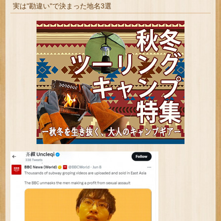
実は"勘違い"で決まった地名3選