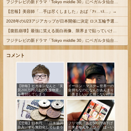
フジテレビの新ドラマ「Tokyo middle 30」にベガルタ仙台っぽいネタが登場
【悲報】美容師「…手は尽くしました」おば「ｱｯ…ｯｽ…」→
2028年のU23アジアカップが日本開催に決定 ロス五輪予選を兼ねた大会
【腹筋崩壊】最強に笑える面白画像、限界まで貼っていけｗｗｗ
フジテレビの新ドラマ「Tokyo middle 30」にベガルタ仙台っぽいネタが登場
コメント
【朗報】ヒカキンなんと「実
イーロン・マスク←世界一の
質200万円以上の支援物資」
金持ちなのになんかあんまり
を寄付してしまう
「羨ましい」と感じない理由
【悲報】日本円、「日米協調
フリマ民「あと500円値下げ
介入」すら無効化してしまう
出来ませんか」ワイ「ほ～い