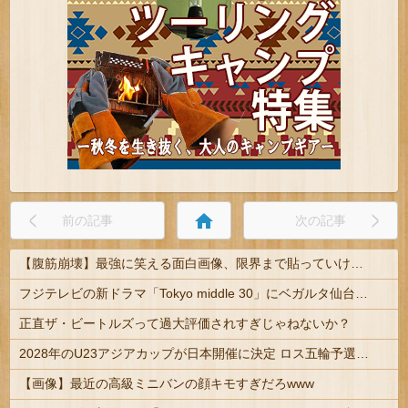
home
前の記事
次の記事
【腹筋崩壊】最強に笑える面白画像、限界まで貼っていけｗｗｗ
フジテレビの新ドラマ「Tokyo middle 30」にベガルタ仙台っぽいネタが登場
正直ザ・ビートルズって過大評価されすぎじゃねないか？
2028年のU23アジアカップが日本開催に決定 ロス五輪予選を兼ねた大会
【画像】最近の高級ミニバンの顔キモすぎだろwww