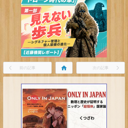
home
前の記事
次の記事