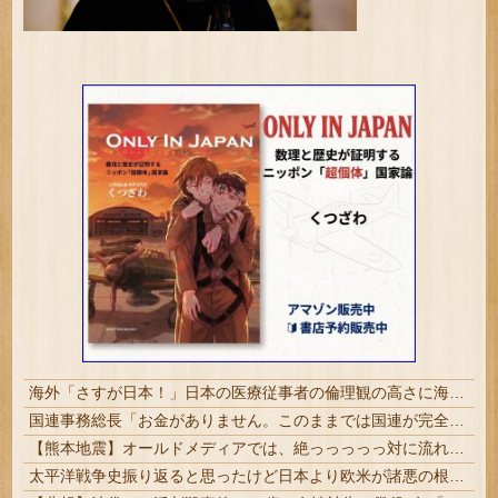
海外「さすが日本！」日本の医療従事者の倫理観の高さに海外が超感動
国連事務総長「お金がありません。このままでは国連が完全崩壊します。助けて下さい」
【熊本地震】オールドメディアでは、絶っっっっっ対に流れない動画
太平洋戦争史振り返ると思ったけど日本より欧米が諸悪の根源やん