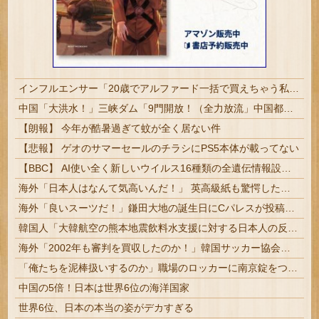
インフルエンサー「20歳でアルファード一括で買えちゃう私って素敵」
中国「大洪水！」三峡ダム「9門開放！（全力放流」中国都市「三峡沿線の道路水没」中国政府「高速道路封鎖！」中国ダム「緊急放流に合わせて開門（土砂崩れ発生」→
【朗報】 今年が酷暑過ぎて蚊が全く居ない件
【悲報】 ゲオのサマーセールのチラシにPS5本体が載ってない
【BBC】 AI使い全く新しいウイルス16種類の全遺伝情報設計に初成功
海外「日本人はなんて気高いんだ！」 英高級紙も驚愕した極限の中の日本人の姿に世界が衝撃
海外「良いスーツだ！」鎌田大地の誕生日にCパレスが投稿した写真に海外大騒ぎ！（海外の反応）
韓国人「大韓航空の熊本地震飲料水支援に対する日本人の反応をご覧ください・・・」→「」
海外「2002年も審判を買収したのか！」韓国サッカー協会による国際試合の審判買収が発覚し大騒ぎ！【海外の反応】
「俺たちを泥棒扱いするのか」職場のロッカーに南京錠をつけた女性、海外の判定は…
中国の5倍！日本は世界6位の海洋国家
世界6位、日本の本当の姿がデカすぎる