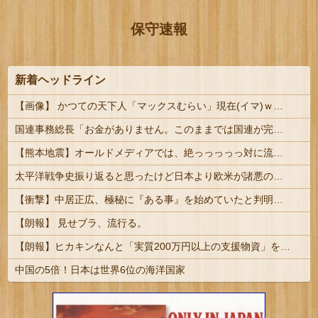
保守速報
新着ヘッドライン
【画像】 かつての天下人「マックスむらい」現在(イマ)ｗｗｗｗｗｗｗ
国連事務総長「お金がありません。このままでは国連が完全崩壊します。助けて下さい」
【熊本地震】オールドメディアでは、絶っっっっっ対に流れない動画
太平洋戦争史振り返ると思ったけど日本より欧米が諸悪の根源やん
【衝撃】中居正広、極秘に『ある事』を始めていたと判明する・・・
【朗報】 見せブラ、流行る。
【朗報】ヒカキンなんと「実質200万円以上の支援物資」を寄付してしまう
中国の5倍！日本は世界6位の海洋国家