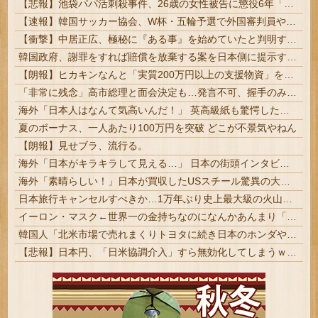
【悲報】池袋パパ活刺殺事件、26歳の女性被告に懲役6年「司法の女割」批判が紛糾 → ﾈｯﾄ「ジャンポケ斎藤の罪より軽くて草」ｗｗｗｗｗｗｗｗｗｗ...
【速報】韓国サッカー協会、W杯・五輪予選で外国審判員や監督官を性接待！！！！
【衝撃】中居正広、極秘に『ある事』を始めていたと判明する・・・
韓国政府、謝罪をすれば賠償を放棄する案を日本側に提示するも拒否される＝韓国の反応
【朗報】ヒカキンなんと「実質200万円以上の支援物資」を寄付してしまう
「非常に残念」高市総理と面会決定も…発言不可、握手のみ 8月9日長崎の被爆体験者「何のために」 | 主催の長崎市に呼ばれたから行ってるんだろうに
海外「日本人はなんて気高いんだ！」 英高級紙も驚愕した極限の中の日本人の姿に世界が衝撃
夏のボーナス、一人あたり100万円を突破 どこが不景気やねん
【朗報】見せブラ、流行る。
海外「日本がキラキラして見える…」 日本の街頭インタビューに登場した女子高生4人組がエモすぎると話題に
海外「素晴らしい！」日本が買収したUSスチール驚異の大復活に米国人が大喜び
日本旅行キャンセルすべきか…1万年ぶり史上最大級の火山の兆し＝韓国の反応
イーロン・マスク←世界一の金持ちなのになんかあんまり「羨ましい」と感じない理由
韓国人「北米市場で売れまくりトヨタに続き日本のホンダやスズキも今年第2四半期に大幅な黒字を記録！」→「あまりにも見事なV字回復‥」
【悲報】日本円、「日米協調介入」すら無効化してしまうｗｗｗｗｗ