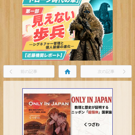
home
前の記事
次の記事