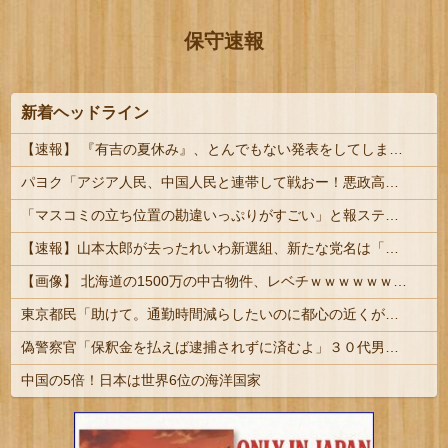
保守速報
新着ヘッドライン
【速報】 『有吉の夏休み』、とんでもない発表をしてしまう！！！！！
パヨク「アジア人民、中国人民と連帯して戦おー！悪政高市を打倒するぞー！」
「マスコミの立ち位置の勘違いっぷりがすごい」と報ステ大越キャスターの台詞に視聴者絶句、高市とトランプを同列視させようという思惑がひしひしと
【速報】山本太郎が去ったれいわ新選組、新たな党名は「いのちの党」 略称「いのち」
【画像】 北海道の1500万の中古物件、レベチｗｗｗｗｗｗｗｗｗｗｗｗｗｗｗｗｗｗｗｗ
東京都民「助けて。通勤時間減らしたいのに都心の近くが最低10万払わないと住めないの」 #悲報
偽警察官「保釈金を払えば逮捕されずに済むよ」３０代男性が1342万円だまし取られる
中国の5倍！日本は世界6位の海洋国家