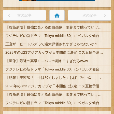
home
前の記事
次の記事
【腹筋崩壊】最強に笑える面白画像、限界まで貼っていけｗｗｗ
フジテレビの新ドラマ「Tokyo middle 30」にベガルタ仙台っぽいネタが登場
正直ザ・ビートルズって過大評価されすぎじゃねないか？
2028年のU23アジアカップが日本開催に決定 ロス五輪予選を兼ねた大会
【画像】最近の高級ミニバンの顔キモすぎだろwww
フジテレビの新ドラマ「Tokyo middle 30」にベガルタ仙台っぽいネタが登場
【悲報】美容師「…手は尽くしました」おば「ｱｯ…ｯｽ…」→
2028年のU23アジアカップが日本開催に決定 ロス五輪予選を兼ねた大会
【腹筋崩壊】最強に笑える面白画像、限界まで貼っていけｗｗｗ
フジテレビの新ドラマ「Tokyo middle 30」にベガルタ仙台っぽいネタが登場