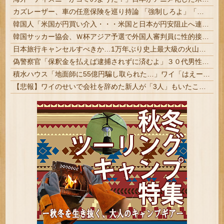
カズレーザー、車の任意保険を巡り持論 「強制しろよ」「保険にも入れないヤツは運転すんなよ」「なんで法律を改正しないの？」 #芸能
韓国人「米国が円買い介入・・・米国と日本が円安阻止へ連携」→「日本にはめっちゃ気を遣ってあげるねｗ」「ウォンも救ってくれ・・・」
韓国サッカー協会、Ｗ杯アジア予選で外国人審判員に性的接待か…韓国放送局が独占報道
日本旅行キャンセルすべきか…1万年ぶり史上最大級の火山の兆し＝韓国の反応
偽警察官「保釈金を払えば逮捕されずに済むよ」３０代男性が1342万円だまし取られる
積水ハウス「地面師に55億円騙し取られた…」ワイ「はえーかわいそう…会社滅茶苦茶やろなぁ」
【悲報】ワイのせいで会社を辞めた新人が「3人」もいたことが発覚ｗｗｗｗｗ