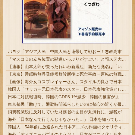
パヨク「アジア人民、中国人民と連帯して戦おー！悪政高市を打倒するぞー！」
「マスコミの立ち位置の勘違いっぷりがすごい」と報ステ大越キャスターの台詞に視聴者絶句、高市とトランプを同列視させようという思惑がひしひしと
【速報】山本太郎が去ったれいわ新選組、新たな党名は「いのちの党」 略称「いのち」
【東京】睡眠時無呼吸症候群診断後に死亡事故＝運転の無職男（３４）、独断で治療中断―危険運転致死罪適用も
【画像】海外女コスプレイヤーさん、スタイルの良さで日本人を圧倒してしまう 【Pickup06072001】
韓国人「サッカー元日本代表のスター、日本代表強化策として“韓日定期戦”の復活を提案・・・」→「これはマジで良いと思う」「今すぐやったらガチでボコられるだろうね 10年後にやらないか？」「やめてくれ、勝っても負けても後味が悪い」
日本に対抗報復時、韓国のGDP3.1%減少…韓国の被害がより大きい＝韓国の反応
東京都民「助けて。通勤時間減らしたいのに都心の近くが最低10万払わないと住めないの」 #悲報
消費税減税に反対していた財務省の面目が丸潰れに、減税が決まった途端に市場が動き出したが……
海外「日本なんて行くんじゃなかった…」 日本を知ってしまったディズニー信者、帰国後『本家』に失望する事態に
韓国人「54年前に放送された日本アニメの作画のクオリティがこちら…」→「これは現代でも通用する…（ブルブル」＝韓国の反応
海外「ディズニーがゴミのようだ！」日本がアニメ化した米人気SF作品に絶賛の声が殺到中