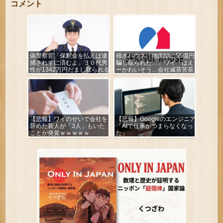
コメント
偽警察官「保釈金を払えば逮
積水ハウス「地面師に55億円
捕されずに済むよ」３０代男
騙し取られた…」ワイ「はえ
性が1342万円だまし取られる
ーかわいそう…会社滅茶苦茶
やろなぁ」
【悲報】ワイのせいで会社を
【悲報】Googleのエンジニア
辞めた新人が「3人」もいた
「AIで仕事がつまらなくなっ
ことが発覚ｗｗｗｗｗ
た」