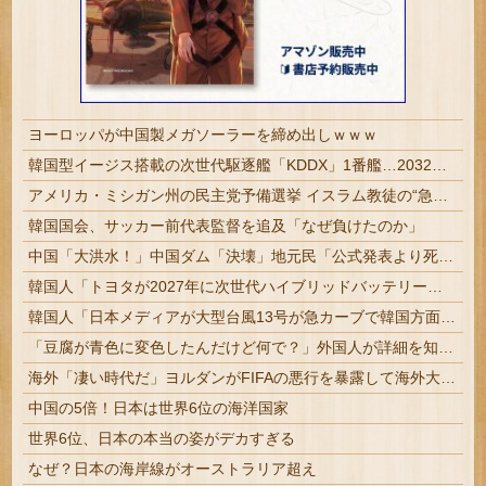
ヨーロッパが中国製メガソーラーを締め出しｗｗｗ
韓国型イージス搭載の次世代駆逐艦「KDDX」1番艦…2032年竣工と公示！
アメリカ・ミシガン州の民主党予備選挙 イスラム教徒の“急進左派”候補が勝利確実に⋯トランプ氏は批判
韓国国会、サッカー前代表監督を追及「なぜ負けたのか」
中国「大洪水！」中国ダム「決壊」地元民「公式発表より死者多い！」中国政府「住民拘束！（安否不明」中国当局「救助隊動画も削除」台風13号「三峡ダム接近中」→
韓国人「トヨタが2027年に次世代ハイブリッドバッテリーを導入へ！最大1000kmの航続距離や超高速充電を目指す」
韓国人「日本メディアが大型台風13号が急カーブで韓国方面に向かって来ると予報！」→「予想外の進路‥」
「豆腐が青色に変色したんだけど何で？」外国人が詳細を知りたがった日本のモノ特集
海外「凄い時代だ」ヨルダンがFIFAの悪行を暴露して海外大騒ぎ！（海外の反応）
中国の5倍！日本は世界6位の海洋国家
世界6位、日本の本当の姿がデカすぎる
なぜ？日本の海岸線がオーストラリア超え