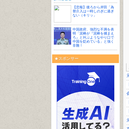
【悲報】後ろから岸田「為
替介入は一時しのぎに過ぎ
ない（キリッ」
中国政府、強烈な不満を表
明「泥棒が『泥棒を捕まえ
ろ』と叫ぶようなやり口で
中国を貶めている」と強く
非難！
★スポンサー