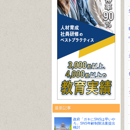
最新記事
政府「ガキにSNSは早いや
ろ」SNS年齢制限法案提出
検討