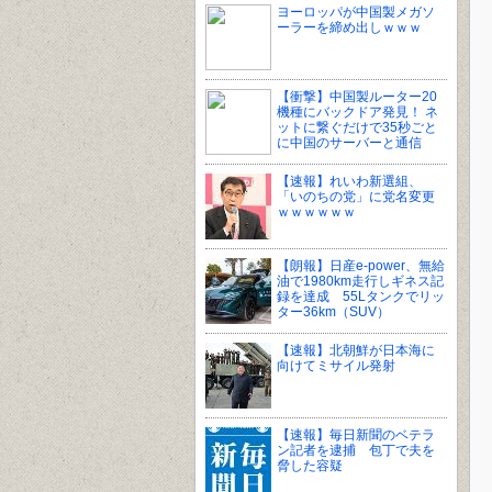
ヨーロッパが中国製メガソ
ーラーを締め出しｗｗｗ
【衝撃】中国製ルーター20
機種にバックドア発見！ ネ
ットに繋ぐだけで35秒ごと
に中国のサーバーと通信
【速報】れいわ新選組、
「いのちの党」に党名変更
ｗｗｗｗｗｗ
【朗報】日産e-power、無給
油で1980km走行しギネス記
録を達成 55Lタンクでリッ
ター36km（SUV）
【速報】北朝鮮が日本海に
向けてミサイル発射
【速報】毎日新聞のベテラ
ン記者を逮捕 包丁で夫を
脅した容疑