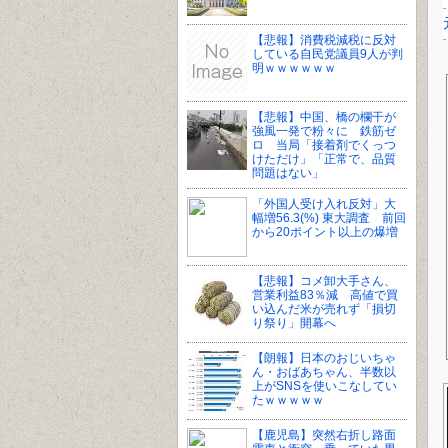
【悲報】消費税減税に反対
している自民党議員9人が判
明ｗｗｗｗｗｗ
【悲報】中国、橋の欄干が
強風一発で粉々に 鉄筋ゼ
ロ 当局「接着剤でくっつ
けただけ」「正常で、品質
問題はない」
「外国人受け入れ反対」大
幅増56.3(%) 東大調査 前回
から20ポイント以上の爆増
【悲報】コメ卸大手さん、
営業利益83％減 高値で買
い込んだ米が売れず「損切
り祭り」開幕へ
【朗報】日本のおじいちゃ
ん・おばあちゃん、半数以
上がSNSを使いこなしてい
たｗｗｗｗｗ
【鹿児島】突然右折し路面