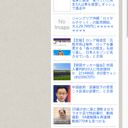
電車と衝突 乗っていた男
女3人は車を放置しダッシュ
で逃走中
ジャングリア沖縄「ロイヤ
ルチケット」の販売開始、
大人29,700円にｗｗｗｗｗ
ｗｗｗｗ
【悲報】ロシア報道官「広
島市長は毎年、ロシアを嫌
悪する『偽りの呪文』を繰
り返し、日本人をゾンビ化
させている」と主張
【韓国サッカー協会】外国
人審判約10人に性的接待
か 計1496回、約2億ウォン
（約2200万円）
中国政府「原爆投下の背景
こそ反省が必要だ」と主張
15歳少女に薬と酒飲ませカ
ラオケ店で性的暴行、動画
撮影 54歳無職を再逮捕
動画770本も見つかる