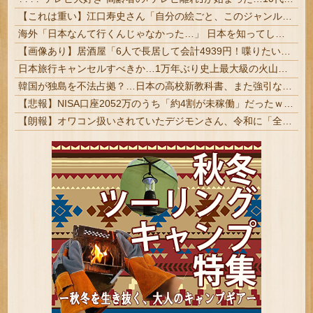
【これは重い】江口寿史さん「自分の絵ごと、このジャンルはそろそろ終わりかな」
海外「日本なんて行くんじゃなかった…」 日本を知ってしまったディズニー信者、帰国後『本家』に失望する事態に
【画像あり】居酒屋「6人で長居して会計4939円！喋りたいだけなら公園に行ってくれ（怒」
日本旅行キャンセルすべきか…1万年ぶり史上最大級の火山の兆し＝韓国の反応
韓国が独島を不法占拠？…日本の高校新教科書、また強引な主張＝韓国の反応
【悲報】NISA口座2052万のうち「約4割が未稼働」だったｗｗｗｗｗ
【朗報】オワコン扱いされていたデジモンさん、令和に「全盛期を超える利益」を生み出していた