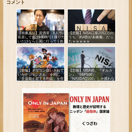
コメント
【画像あり】居酒屋「6人で
【悲報】NISA口座2052万の
長居して会計4939円！喋りた
うち「約4割が未稼働」だっ
いだけなら公園に行ってくれ
たｗｗｗｗｗ
（怒」
【朗報】オワコン扱いされて
【悲報】NISA民、『オルカ
いたデジモンさん、令和に
ン』『S&P500』
「全盛期を超える利益」を生
『NASDAQ100』しか買わな
み出していた
い