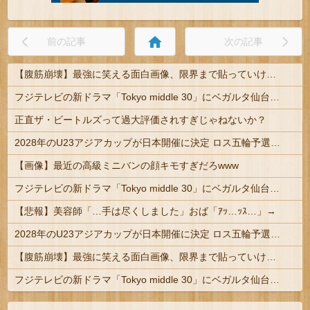
home
前の記事
次の記事
【腹筋崩壊】最強に笑える面白画像、限界まで貼っていけｗｗｗ
フジテレビの新ドラマ「Tokyo middle 30」にベガルタ仙台っぽいネタが登場
正直ザ・ビートルズって過大評価されすぎじゃねないか？
2028年のU23アジアカップが日本開催に決定 ロス五輪予選を兼ねた大会
【画像】最近の高級ミニバンの顔キモすぎだろwww
フジテレビの新ドラマ「Tokyo middle 30」にベガルタ仙台っぽいネタが登場
【悲報】美容師「…手は尽くしました」おば「ｱｯ…ｯｽ…」→
2028年のU23アジアカップが日本開催に決定 ロス五輪予選を兼ねた大会
【腹筋崩壊】最強に笑える面白画像、限界まで貼っていけｗｗｗ
フジテレビの新ドラマ「Tokyo middle 30」にベガルタ仙台っぽいネタが登場