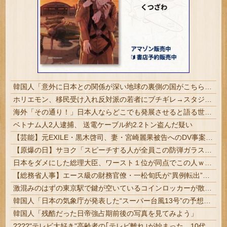
韓国人「意外に日本との関係が深い地球の裏側の国がこちらです‥」→「国境を越えた驚くべき歴史のつながり‥」
ホリエモン、移民受け入れ反対派の若者にブチギレ→スタジオ誰も反論できず沈黙w #動画 | 移民じゃなくて不法移民と犯罪者反対派だぞ
海外「その通り！」日本人ならどこでも発展させると語る世界的大富豪に海外が大騒ぎ
ベトナム人2人逮捕、 送電ケーブル約2.2トン盗んだ疑い
【芸能】元EXILE・黒木啓司、妻・宮崎麗果被告へのDV事案で逮捕されていた 宮崎は全身打撲、頭部裂傷及び打撲、頸部損傷の怪我
【原爆の日】サヨク「スピーチする人が全員この防弾ガラスなのでしょうか。高市だけなら、天下の恥晒し者です」→石破茂も防弾ガラスで演説してました
日本をダメにした総理大臣、ワースト１位が同点でこの人ｗｗｗｗｗｗ
【総務省人事】エース級の財務官僚・一松旬氏が“異例転出”へ 官邸幹部「協力的でなかったから」
激混みのはずの東京駅で鍵が空いているコインロッカーが散見、「ラッキー」と思って中を確認してみると……
韓国人「日本の気象庁が発表した“スーパー台風13号”の予想進路をご覧ください・・・」→「これ韓国は完全に直撃なんだけど」「信じませんｗｗｗ」
韓国人「残酷だった日帝強占期前後の写真を見てみよう」
????"テレビ大好き"高齢者の｢テレビ離れ｣が始まった…10代後半～20代の約7割が"ほぼ見ない"