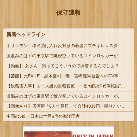
保守速報
新着ヘッドライン
ホリエモン、移民受け入れ反対派の若者にブチギレ→スタジオ誰も反論できず沈黙w #動画 | 移民じゃなくて不法移民と犯罪者反対派だぞ
激混みのはずの東京駅で鍵が空いているコインロッカーが散見、「ラッキー」と思って中を確認してみると……
【動画】 女さん「男ってこういうので興奮するんでしょ？」→何かがおかしいｗｗｗｗ
【芸能】元EXILE・黒木啓司、妻・宮崎麗果被告へのDV事案で逮捕されていた 宮崎は全身打撲、頭部裂傷及び打撲、頸部損傷の怪我
【総務省人事】エース級の財務官僚・一松旬氏が“異例転出”へ 官邸幹部「協力的でなかったから」
激混みのはずの東京駅で鍵が空いているコインロッカーが散見、「ラッキー」と思って中を確認してみると……
【画像あり】居酒屋「6人で長居して会計4939円！喋りたいだけなら公園に行ってくれ（怒」
中国の5倍！日本は世界6位の海洋国家