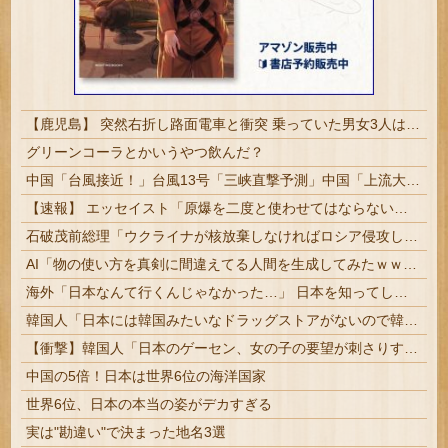
【鹿児島】 突然右折し路面電車と衝突 乗っていた男女3人は車を放置しダッシュで逃走中
グリーンコーラとかいうやつ飲んだ？
中国「台風接近！」台風13号「三峡直撃予測」中国「上流大洪水！（三峡上流」中国都市「8/5の映像（動画」三峡ダム「緊急放流（決壊危機」中国「下流大水害（震え声」→
【速報】 エッセイスト「原爆を二度と使わせてはならない」→リプ「もちろん中国の核も非難する？」→即ブロック
石破茂前総理「ウクライナが核放棄しなければロシア侵攻しなかった」！
AI「物の使い方を真剣に間違えてる人間を生成してみたｗｗｗｗ」
海外「日本なんて行くんじゃなかった…」 日本を知ってしまったディズニー信者、帰国後『本家』に失望する事態に
韓国人「日本には韓国みたいなドラッグストアがないので韓国が羨ましくて羨ましくて仕方がないんだそうです」
【衝撃】韓国人「日本のゲーセン、女の子の要望が刺さりすぎた」
中国の5倍！日本は世界6位の海洋国家
世界6位、日本の本当の姿がデカすぎる
実は"勘違い"で決まった地名3選