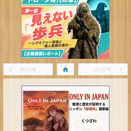
home
前の記事
次の記事