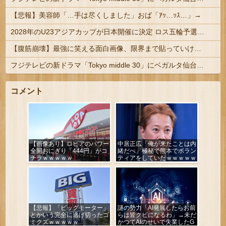
【悲報】美容師「…手は尽くしました」おば「ｱｯ…ｯｽ…」→
2028年のU23アジアカップが日本開催に決定 ロス五輪予選を兼ねた大会
【腹筋崩壊】最強に笑える面白画像、限界まで貼っていけｗｗｗ
フジテレビの新ドラマ「Tokyo middle 30」にベガルタ仙台っぽいネタが登場
コメント
【画像あり】ロピアのパワー
中居正広「俺が来たことは内
全開おにぎり「444円」がコ
緒だべ」極秘で熊本でボラン
チラｗｗｗｗｗ
ティアをしていたｗｗｗｗｗ
【悲報】「ビッグモーター」
謎の勢力「AI発展したらお前
とかいう完全に逃げ切ったゴ
らは皆クビになるわ」→未だ
ミクズｗｗｗｗｗ
かつてAIのせいで失業したG