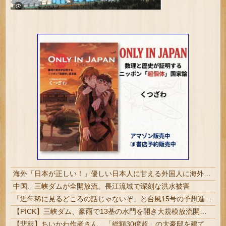
海外「日本が正しい！」優しい日本人に甘える外国人に海外が大騒ぎ
中国、三峡ダムが全開放流。長江流域で深刻な洪水被害
「近年稀に見るどころの話じゃないぞ」と台風15号の予想進路に困惑する人が多数、偏西風が全く通用していないんだけど……
【PICK】三峡ダム、豪雨で13基の水門を開き大規模放流開始か 下流の工場地帯に洪水流入で崩壊はじまる
【悲報】ちいかわ作者さん、「総額30億超」の大豪邸を建てる！？ｗｗｗｗｗ