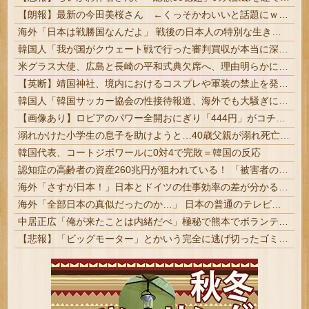
【朗報】最新の今田美桜さん ←くっそかわいいと話題にｗｗｗ 【Pickup08083021】
海外「日本は戦勝国なんだよ」 戦後の日本人の特別な生き様に各国から称賛の声
韓国人「我が国がクウェート戦で行った審判買収が本当に深刻である理由がこちら…」→「これはダメなやつ…（ブルブル」＝韓国の反応
米グラス大使、広島と長崎の平和式典欠席へ、理由明らかにせず
【英断】靖国神社、境内におけるコスプレや軍装の禁止を発表「厳粛で神聖なる場所」
韓国人「韓国サッカー協会の性接待報道、海外でも大騒ぎに・・・2002年W杯4強の記録取り消しの声も」→「マジで国の恥だ」「2002年まで疑う価値がある」「国民や国が築いた国格をサッカー選手が足で蹴り飛ばすね」
【画像あり】ロピアのパワー全開おにぎり「444円」がコチラｗｗｗｗｗ
溺れかけた小学生の息子を助けようと…40歳父親が溺れ死亡 家族3人で川遊びに 息子は妻に助けられる #愛知 | 大黒柱が亡くなったら妻子は人生ハードモード
韓国代表、コートジボワールに0対4で完敗＝韓国の反応
認知症の高齢者の資産260兆円が狙われている！ 「被害者の8割がだまされた認識なし」
海外「さすが日本！」日本とドイツの仕事効率の差が分かる数字に海外が大騒ぎ
海外「全部日本の真似だったのか…」 日本の普通のテレビ番組が最新SNSの数十年先を行っていたと話題に
中居正広「俺が来たことは内緒だべ」極秘で熊本でボランティアをしていたｗｗｗｗｗ
【悲報】「ビッグモーター」とかいう完全に逃げ切ったゴミクズｗｗｗｗｗ