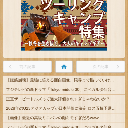
home
前の記事
次の記事
【腹筋崩壊】最強に笑える面白画像、限界まで貼っていけｗｗｗ
フジテレビの新ドラマ「Tokyo middle 30」にベガルタ仙台っぽいネタが登場
正直ザ・ビートルズって過大評価されすぎじゃねないか？
2028年のU23アジアカップが日本開催に決定 ロス五輪予選を兼ねた大会
【画像】最近の高級ミニバンの顔キモすぎだろwww
フジテレビの新ドラマ「Tokyo middle 30」にベガルタ仙台っぽいネタが登場