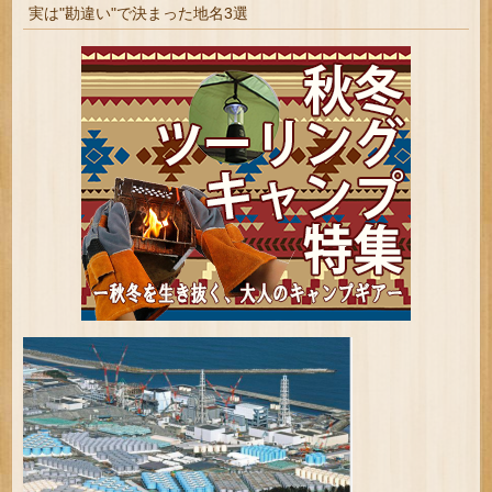
実は"勘違い"で決まった地名3選