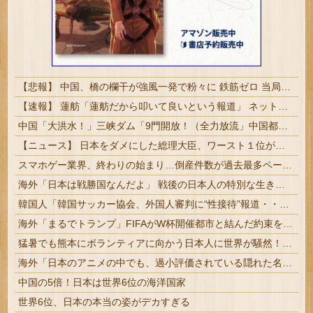
【悲報】 中国、橋の欄干が強風一発で粉々に 鉄筋ゼロ 当局「接着剤でくっつけただけ」「正常で、品質問題はない」
【速報】 蓮舫「蓮舫だから叩いて良いという報道」 ネット「高市だから叩いて良いをやってるのがお前だろ」
中国「大洪水！」三峡ダム「9門開放！（全力放流」中国都市「三峡沿線の道路水没」中国政府「高速道路封鎖！」中国ダム「緊急放流に合わせて開門（土砂崩れ発生」→
【ニュース】 日本をダメにした総理大臣、ワースト１位が同点でこの人ｗｗｗｗｗｗ
スマホゲー業界、終わりの始まり…倒産件数が過去最多ペース「数億円かけても爆タヒ」
海外「日本は戦勝国なんだよ」 戦後の日本人の特別な生き様に各国から称賛の声
韓国人「韓国サッカー協会、外国人審判に“性接待”報道・・・」→「2002年の審判買収が事実だったのか？」「日本人が言ってたこと正しかったね・・・...
海外「まるでトランプ」FIFAがW杯開催都市と結んだ約束を守らないことに海外大騒ぎ！（海外の反応）
猛暑でも熊本にボランティアに向かう日本人に世界が騒然！←「なんて崇高な精神なんだ」（海外の反応）
海外「日本のアニメの中でも、過小評価されている隠れた名作といえばこの作品なんだよね・・・！」【海外の反応】
中国の5倍！日本は世界6位の海洋国家
世界6位、日本の本当の姿がデカすぎる