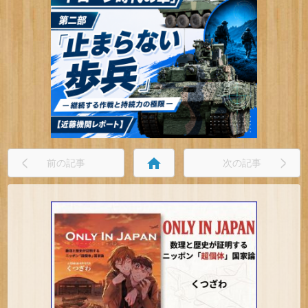
home
前の記事
次の記事