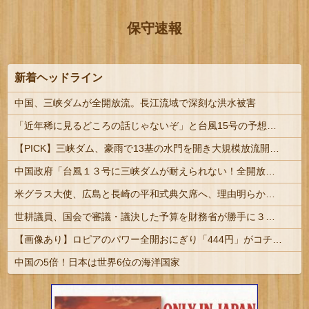
保守速報
新着ヘッドライン
中国、三峡ダムが全開放流。長江流域で深刻な洪水被害
「近年稀に見るどころの話じゃないぞ」と台風15号の予想進路に困惑する人が多数、偏西風が全く通用していないんだけど……
【PICK】三峡ダム、豪雨で13基の水門を開き大規模放流開始か 下流の工場地帯に洪水流入で崩壊はじまる
中国政府「台風１３号に三峡ダムが耐えられない！全開放流しろ！」⇒ 下流域の街が壊滅状態ｗｗｗｗｗ
米グラス大使、広島と長崎の平和式典欠席へ、理由明らかにせず
世耕議員、国会で審議・議決した予算を財務省が勝手に３兆円動かしていると指摘・問題視
【画像あり】ロピアのパワー全開おにぎり「444円」がコチラｗｗｗｗｗ
中国の5倍！日本は世界6位の海洋国家