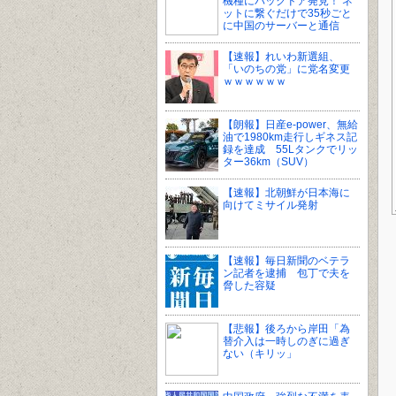
機種にバックドア発見！ ネ
ットに繋ぐだけで35秒ごと
に中国のサーバーと通信
【速報】れいわ新選組、
「いのちの党」に党名変更
ｗｗｗｗｗｗ
【朗報】日産e-power、無給
油で1980km走行しギネス記
録を達成 55Lタンクでリッ
ター36km（SUV）
【速報】北朝鮮が日本海に
向けてミサイル発射
【速報】毎日新聞のベテラ
ン記者を逮捕 包丁で夫を
脅した容疑
【悲報】後ろから岸田「為
替介入は一時しのぎに過ぎ
ない（キリッ」