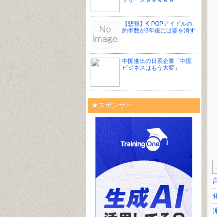
フリーズｗｗｗｗｗ
【悲報】K-POPアイドルの
約半数が3年後には姿を消す
中国進出の日系企業「中国
ビジネスはもう大変」
★スポンサー