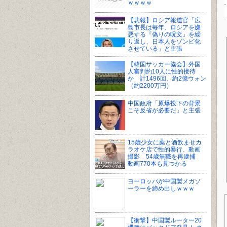
ｗｗｗｗ
【悲報】ロシア報道官「広
島市長は毎年、ロシアを嫌
悪する『偽りの呪文』を繰
り返し、日本人をゾンビ化
させている」と主張
【韓国サッカー協会】外国
人審判約10人に性的接待
か 計1496回、約2億ウォン
（約2200万円）
中国政府「原爆投下の背景
こそ反省が必要だ」と主張
15歳少女に薬と酒飲ませカ
ラオケ店で性的暴行、動画
撮影 54歳無職を再逮捕
動画770本も見つかる
ヨーロッパが中国製メガソ
ーラーを締め出しｗｗｗ
【衝撃】中国製ルーター20