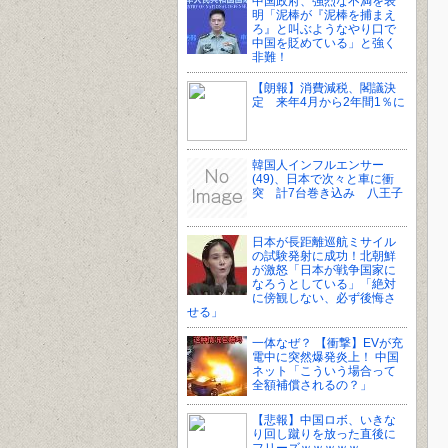
中国政府、強烈な不満を表
明「泥棒が『泥棒を捕まえ
ろ』と叫ぶようなやり口で
中国を貶めている」と強く
非難！
【朗報】消費減税、閣議決
定 来年4月から2年間1％に
韓国人インフルエンサー
(49)、日本で次々と車に衝
突 計7台巻き込み 八王子
日本が長距離巡航ミサイル
の試験発射に成功！北朝鮮
が激怒「日本が戦争国家に
なろうとしている」「絶対
に傍観しない、必ず後悔さ
せる」
一体なぜ？ 【衝撃】EVが充
電中に突然爆発炎上！ 中国
ネット「こういう場合って
全額補償されるの？」
【悲報】中国ロボ、いきな
り回し蹴りを放った直後に