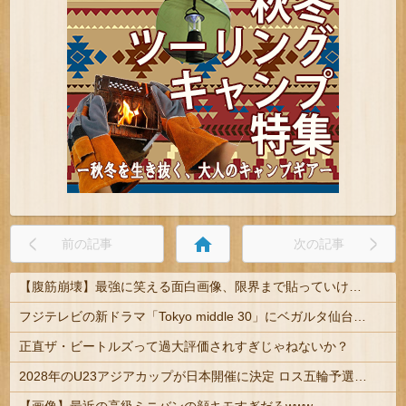
home
前の記事
次の記事
【腹筋崩壊】最強に笑える面白画像、限界まで貼っていけｗｗｗ
フジテレビの新ドラマ「Tokyo middle 30」にベガルタ仙台っぽいネタが登場
正直ザ・ビートルズって過大評価されすぎじゃねないか？
2028年のU23アジアカップが日本開催に決定 ロス五輪予選を兼ねた大会