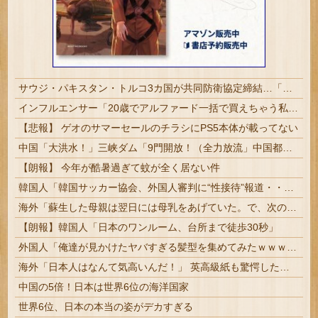
サウジ・パキスタン・トルコ3カ国が共同防衛協定締結…「イスラム版NATO」指摘も！
インフルエンサー「20歳でアルファード一括で買えちゃう私って素敵」
【悲報】 ゲオのサマーセールのチラシにPS5本体が載ってない
中国「大洪水！」三峡ダム「9門開放！（全力放流」中国都市「三峡沿線の道路水没」中国政府「高速道路封鎖！」中国ダム「緊急放流に合わせて開門（土砂崩れ発生」→
【朗報】 今年が酷暑過ぎて蚊が全く居ない件
韓国人「韓国サッカー協会、外国人審判に“性接待”報道・・・」→「2002年の審判買収が事実だったのか？」「日本人が言ってたこと正しかったね・・・...
海外「蘇生した母親は翌日には母乳をあげていた。で、次の患者に顔面を殴られた」医師たちが語る忘れられない症例…
【朗報】韓国人「日本のワンルーム、台所まで徒歩30秒」
外国人「俺達が見かけたヤバすぎる髪型を集めてみたｗｗｗｗ」
海外「日本人はなんて気高いんだ！」 英高級紙も驚愕した極限の中の日本人の姿に世界が衝撃
中国の5倍！日本は世界6位の海洋国家
世界6位、日本の本当の姿がデカすぎる