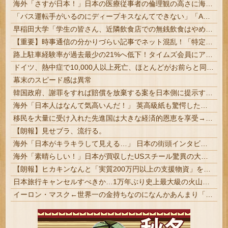
海外「さすが日本！」日本の医療従事者の倫理観の高さに海外が超感動
「バス運転手がいるのにディープキスなんてできない」「Aさんの供述には矛盾点」元ジャンポケ斉藤側が主張した「同意があった」理由
早稲田大学「学生の皆さん、近隣飲食店での無銭飲食はやめてください」
【重要】時事通信の分かりづらい記事でネット混乱！「特定技能2号に5年枠登場」を移民拡大と勘違いし反対パブコメが殺到 ※実際は3年で永住申請できた...
路上駐車経験率が過去最少の21%へ低下！タイムズ会員にアンケート
ドイツ、熱中症で10,000人以上死亡、ほとんどがお前らと同年代で若者は元気????
幕末のスピード感は異常
韓国政府、謝罪をすれば賠償を放棄する案を日本側に提示するも拒否される＝韓国の反応
海外「日本人はなんて気高いんだ！」 英高級紙も驚愕した極限の中の日本人の姿に世界が衝撃
移民を大量に受け入れた先進国は大きな経済的恩恵を享受→データでもはっきり日本一人負け示される
【朗報】見せブラ、流行る。
海外「日本がキラキラして見える…」 日本の街頭インタビューに登場した女子高生4人組がエモすぎると話題に
海外「素晴らしい！」日本が買収したUSスチール驚異の大復活に米国人が大喜び
【朗報】ヒカキンなんと「実質200万円以上の支援物資」を寄付してしまう
日本旅行キャンセルすべきか…1万年ぶり史上最大級の火山の兆し＝韓国の反応
イーロン・マスク←世界一の金持ちなのになんかあんまり「羨ましい」と感じない理由