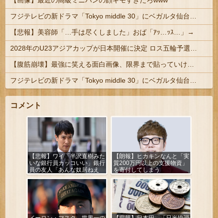
【画像】最近の高級ミニバンの顔キモすぎだろwww
フジテレビの新ドラマ「Tokyo middle 30」にベガルタ仙台っぽいネタが登場
【悲報】美容師「…手は尽くしました」おば「ｱｯ…ｯｽ…」→
2028年のU23アジアカップが日本開催に決定 ロス五輪予選を兼ねた大会
【腹筋崩壊】最強に笑える面白画像、限界まで貼っていけｗｗｗ
フジテレビの新ドラマ「Tokyo middle 30」にベガルタ仙台っぽいネタが登場
コメント
【悲報】ワイ「半沢直樹みた
【朗報】ヒカキンなんと「実
いな銀行員カッコいい」銀行
質200万円以上の支援物資」
員の友人「あんな奴居ねえ
を寄付してしまう
よ」