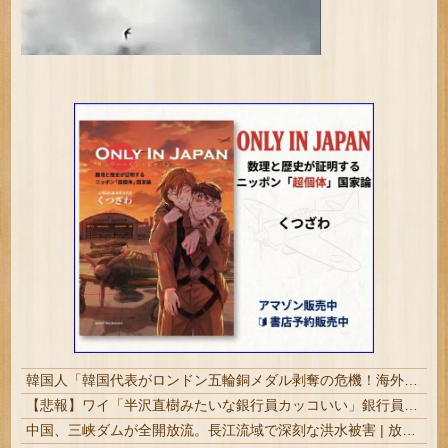
韓国人「韓国代表がロンドン五輪銅メダル剥奪の危機！海外メディアが『時効の壁を越えてIOCの調査対象になり得る』と報道！」
【悲報】ワイ「半沢直樹みたいな銀行員カッコいい」銀行員の友人「あんな奴居ねえよ」
中国、三峡ダムが全開放流。長江流域で深刻な洪水被害 | 放流したら街が水浸しになるダムなんて何で作ったの？