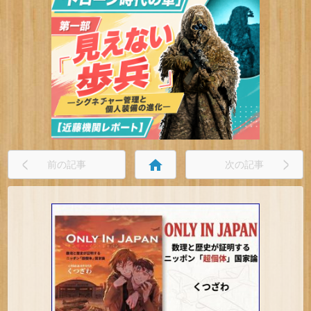
home
前の記事
次の記事