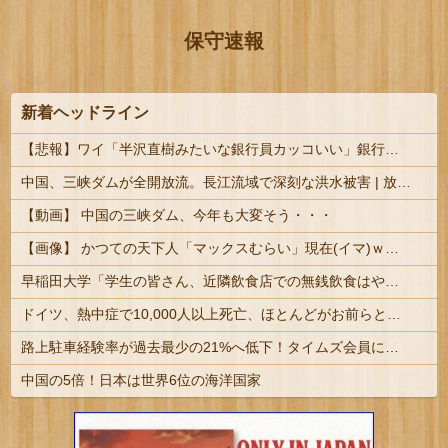
保守速報
新着ヘッドライン
【悲報】ワイ「半沢直樹みたいな銀行員カッコいい」銀行員の友人「あんな奴居ねえよ」
中国、三峡ダムが全開放流。長江流域で深刻な洪水被害 | 放流したら街が水浸しになるダムなんて何で作ったの？
【動画】 中国の三峡ダム、今年も大変そう・・・
【画像】 かつての天下人「マックスむらい」現在(イマ)ｗｗｗｗｗｗｗ
早稲田大学「学生の皆さん、近隣飲食店での無銭飲食はやめてください」
ドイツ、熱中症で10,000人以上死亡、ほとんどがお前らと同年代で若者は元気????
路上駐車経験率が過去最少の21%へ低下！タイムズ会員にアンケート
中国の5倍！日本は世界6位の海洋国家