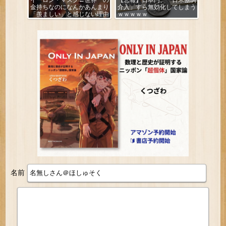
イーロン・マスク←世界一の
【悲報】日本円、「日米協調
金持ちなのになんかあんまり
介入」すら無効化してしまう
「羨ましい」と感じない理由
ｗｗｗｗｗ
名前