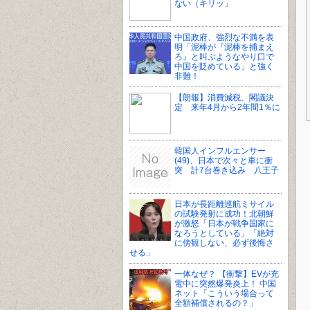
ない（キリッ」
中国政府、強烈な不満を表
明「泥棒が『泥棒を捕まえ
ろ』と叫ぶようなやり口で
中国を貶めている」と強く
非難！
【朗報】消費減税、閣議決
定 来年4月から2年間1％に
韓国人インフルエンサー
(49)、日本で次々と車に衝
突 計7台巻き込み 八王子
日本が長距離巡航ミサイル
の試験発射に成功！北朝鮮
が激怒「日本が戦争国家に
なろうとしている」「絶対
に傍観しない、必ず後悔さ
せる」
一体なぜ？ 【衝撃】EVが充
電中に突然爆発炎上！ 中国
ネット「こういう場合って
全額補償されるの？」