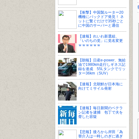
【衝撃】中国製ルーター20
機種にバックドア発見！ ネ
ットに繋ぐだけで35秒ごと
に中国のサーバーと通信
【速報】れいわ新選組、
「いのちの党」に党名変更
ｗｗｗｗｗｗ
【朗報】日産e-power、無給
油で1980km走行しギネス記
録を達成 55Lタンクでリッ
ター36km（SUV）
【速報】北朝鮮が日本海に
向けてミサイル発射
【速報】毎日新聞のベテラ
ン記者を逮捕 包丁で夫を
脅した容疑
【悲報】後ろから岸田「為
替介入は一時しのぎに過ぎ