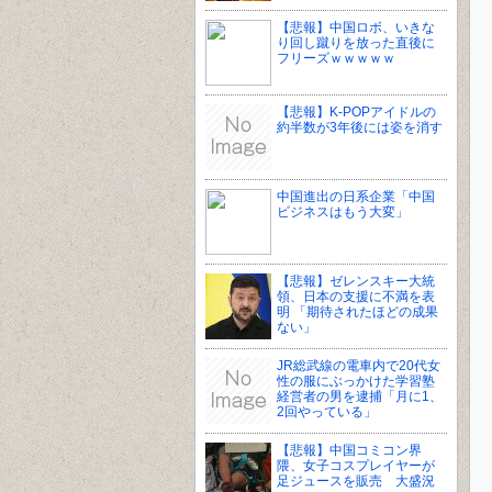
【悲報】中国ロボ、いきな
り回し蹴りを放った直後に
フリーズｗｗｗｗｗ
【悲報】K-POPアイドルの
約半数が3年後には姿を消す
中国進出の日系企業「中国
ビジネスはもう大変」
【悲報】ゼレンスキー大統
領、日本の支援に不満を表
明 「期待されたほどの成果
ない」
JR総武線の電車内で20代女
性の服にぶっかけた学習塾
経営者の男を逮捕「月に1、
2回やっている」
【悲報】中国コミコン界
隈、女子コスプレイヤーが
足ジュースを販売 大盛況