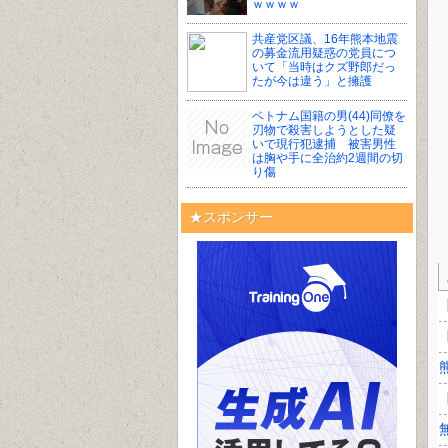
ｗｗｗｗ
共産党区議、16年熊本地震
の募金流用疑惑の党員につ
いて「当時はクズ野郎だっ
たが今は違う」と擁護
ベトナム国籍の男(44)同僚を
刃物で殺害しようとした疑
いで現行犯逮捕 被害男性
は胸や手に全治約2週間の切
り傷
★スポンサー