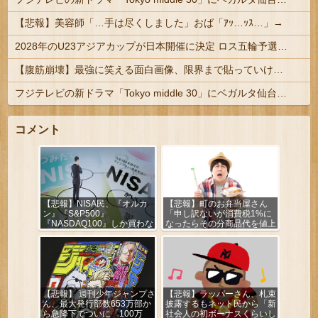
【悲報】美容師「…手は尽くしました」おば「ｱｯ…ｯｽ…」→
2028年のU23アジアカップが日本開催に決定 ロス五輪予選を兼ねた大会
【腹筋崩壊】最強に笑える面白画像、限界まで貼っていけｗｗｗ
フジテレビの新ドラマ「Tokyo middle 30」にベガルタ仙台っぽいネタが登場
コメント
【悲報】NISA民、『オルカ
【悲報】町のお弁当屋さん
ン』『S&P500』
「申し訳ないが消費税1%に
『NASDAQ100』しか買わな
なったらその分商品代を値上
い
げするわ」
【悲報】 週刊少年ジャンプさ
【悲報】ラッパーさん、札束
ん、最大発行部数653万部か
披露するもネット民から「新
ら急降下でついに「100万
社会人の初ボーナスくらいし