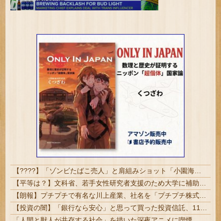
【????】「ゾンビたばこ売人」と肩組みショット「小園海斗」に注がれる“厳しい視線” 「レギュラー剥奪も選択肢のひとつに」
【平等は？】文科省、若手女性研究者支援のため大学に補助金交付（年間最大5000万円）「将来のリーダーとして活躍する（女性の）人材を輩出したい」
【朗報】プチプチで有名な川上産業、社名を「プチプチ株式会社」に変更ｗｗｗｗｗ
【投資の闇】「銀行なら安心」と思って買った投資信託、11年後に確認した結果……
「人間と獣人が共存する社会」を描いた深夜アニメに喫煙、違法薬物の連想シーンも…視聴者批判でBPO議論