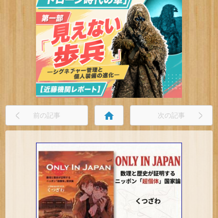
home
前の記事
次の記事