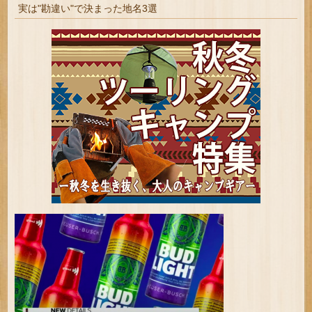
実は"勘違い"で決まった地名3選