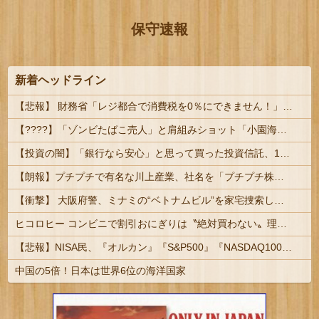
保守速報
新着ヘッドライン
【悲報】 財務省「レジ都合で消費税を0％にできません！」 → X民「指定ゴミ袋を買ってレシート見たら消費税はゼロになるんだけど？」ｗｗｗｗｗｗ...
【????】「ゾンビたばこ売人」と肩組みショット「小園海斗」に注がれる“厳しい視線” 「レギュラー剥奪も選択肢のひとつに」
【投資の闇】「銀行なら安心」と思って買った投資信託、11年後に確認した結果……
【朗報】プチプチで有名な川上産業、社名を「プチプチ株式会社」に変更ｗｗｗｗｗ
【衝撃】 大阪府警、ミナミの“ベトナムビル”を家宅捜索した結果・・・・・・
ヒコロヒー コンビニで割引おにぎりは〝絶対買わない〟理由 #芸能
【悲報】NISA民、『オルカン』『S&P500』『NASDAQ100』しか買わない
中国の5倍！日本は世界6位の海洋国家