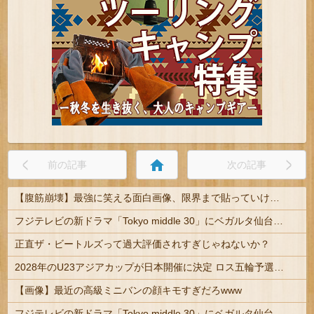
home
前の記事
次の記事
【腹筋崩壊】最強に笑える面白画像、限界まで貼っていけｗｗｗ
フジテレビの新ドラマ「Tokyo middle 30」にベガルタ仙台っぽいネタが登場
正直ザ・ビートルズって過大評価されすぎじゃねないか？
2028年のU23アジアカップが日本開催に決定 ロス五輪予選を兼ねた大会
【画像】最近の高級ミニバンの顔キモすぎだろwww
フジテレビの新ドラマ「Tokyo middle 30」にベガルタ仙台っぽいネタが登場