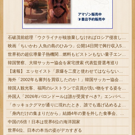
石破茂前総理「ウクライナが核放棄しなければロシア侵攻しなかった」！
映画「ちいかわ 人魚の島のひみつ」公開14日間で興行収入50億円突破 最終興収102.8億円の「シン・エヴァ」に並ぶペース
世界初の超伝導量子熱機関…燃料もピストンもない量子エンジンが回った！
韓国警察、大韓サッカー協会を家宅捜索 代表監督選考巡り
【速報】 エッセイスト「原爆を二度と使わせてはならない」→リプ「もちろん中国の核も非難する？」→即ブロック
海外「2002年も審判を買収したのか！」韓国サッカー協会による国際試合の審判買収が発覚し大騒ぎ！【海外の反応】
韓国人観光客、福岡のレストランで店員が洗い物をする姿を勝手に撮影するばかりか、日本は不潔な国みたいにSNSで拡散！
外国人「2026年バロンドールは誰が受賞すべき?」エンバペ、今季無冠でも初受賞か!?海外ファンが考える本命とは!?【海外の反応】
「ホッキョクグマが通りに現れたとき、誰でも逃げ込めるように」北緯78度の町が家も車も鍵をかけない理由とは？
「身内だけの集まりだから」結婚4年の妻を外した食事会、その義理の両親が泊まりに来ると言い出して
中国の5倍！日本は世界6位の海洋国家
世界6位、日本の本当の姿がデカすぎる