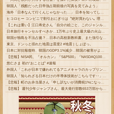
韓国人「残酷だった日帝強占期前後の写真を見てみよう」
海外「日本なんて行くんじゃなかった…」 日本を知ってしまったディズニー信者、帰国後『本家』に失望する事態に
ヒコロヒー コンビニで割引おにぎりは〝絶対買わない〟理由 #芸能
【これは重い】江口寿史さん「自分の絵ごと、このジャンルはそろそろ終わりかな」
日本旅行キャンセルすべきか…1万年ぶり史上最大級の火山の兆し＝韓国の反応
韓国が独島を不法占拠？…日本の高校新教科書、また強引な主張＝韓国の反応
東京、ドンっと揺れた地震は震度2 #地震 | しょぼっ。
日本に対抗報復時、韓国のGDP3.1%減少…韓国の被害がより大きい＝韓国の反応
【悲報】NISA民、『オルカン』『S&P500』『NASDAQ100』しか買わない
悠仁さま 初の“おことば” #速報
外国人「これが日本で嫌われてるアニメキャラのカップリングらしい…」
韓国人「知られざる日本だけの半導体技術がこちらです‥」→「サムスンがなければiPhoneが作れないと信じていたのに‥」
【悲報】町のお弁当屋さん「申し訳ないが消費税1%になったらその分商品代を値上げするわ」
【悲報】 週刊少年ジャンプさん、最大発行部数653万部から急降下でついに「100万部」を割ってしまうｗｗｗｗｗ